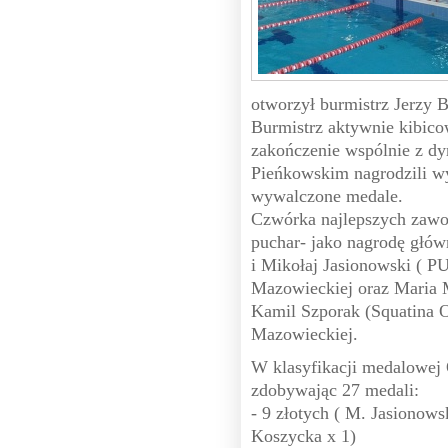
otworzył burmistrz Jerzy B
Burmistrz aktywnie kibic
zakończenie wspólnie z 
Pieńkowskim nagrodzili w
wywalczone medale.
Czwórka najlepszych zawo
puchar- jako nagrodę głó
i Mikołaj Jasionowski ( P
Mazowieckiej oraz Maria 
Kamil Szporak (Squatina O
Mazowieckiej.
W klasyfikacji medalowej 
zdobywając 27 medali:
- 9 złotych ( M. Jasionows
Koszycka x 1)