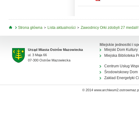
Jesteś tutaj
Strona główna
Lista aktualności
Zawodnicy Orki zdobyli 27 medali!
Miejskie jednostki i sp
Miejski Dom Kultury
Urząd Miasta Ostrów Mazowiecka
ul. 3 Maja 66
Miejska Biblioteka P
07-300 Ostrów Mazowiecka
Centrum Usług Wsp
Środowiskowy Dom
Zakład Energetyki C
© 2014 www.archiwum2.ostrowmaz.pl 