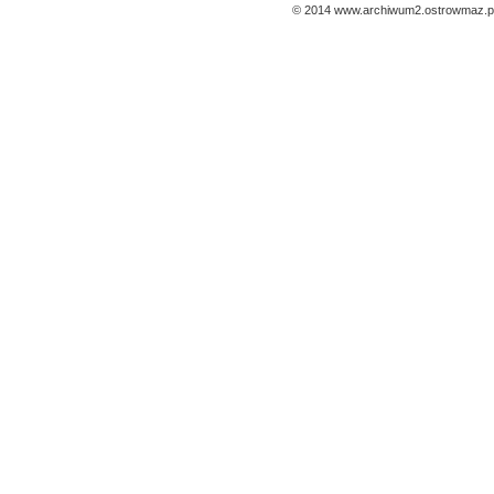
© 2014 www.archiwum2.ostrowmaz.pl 