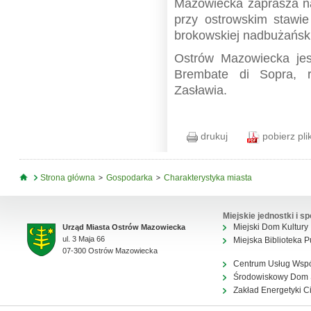
Mazowiecka zaprasza na
przy ostrowskim stawi
brokowskiej nadbużański
Ostrów Mazowiecka jes
Brembate di Sopra, ro
Zasławia.
drukuj
pobierz pli
Jesteś tutaj
Strona główna
Gospodarka
Charakterystyka miasta
Miejskie jednostki i sp
Miejski Dom Kultury
Urząd Miasta Ostrów Mazowiecka
ul. 3 Maja 66
Miejska Biblioteka P
07-300 Ostrów Mazowiecka
Centrum Usług Wsp
Środowiskowy Dom
Zakład Energetyki C