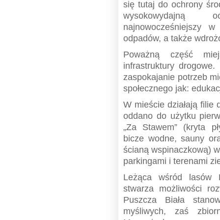
się tutaj do ochrony ś
wysokowydajną o
najnowocześniejszy w 
odpadów, a także wdrożo
Poważną część miejs
infrastruktury drogow
zaspokajanie potrzeb mi
społecznego jak: edukacja
W mieście działają fili
oddano do użytku pierw
„Za Stawem” (kryta pływ
bicze wodne, sauny or
ścianą wspinaczkową) 
parkingami i terenami zi
Leżąca wśród lasów 
stwarza możliwości rozw
Puszcza Biała stanow
myśliwych, zaś zbio