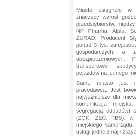
Miasto osiągnęło w o
znaczący wzrost gospod
przedsiębiorstw, międz
NP Pharma, Alpla, Sch
ZURAD, Producent St
ponad 3 tys. zarejestr
gospodarczych, a t
ubezpieczeniowych. 
transportowe i spedycy
pojazdów na jednego mi
Samo miasto jest r
pracodawcą. Jest bowi
najważniejsze dla miesz
komunikacja miejska,
segregacją odpadów) s
(ZGK, ZEC, TBS), w 
miejskiego samorządu.
usługi jedne z najniższ