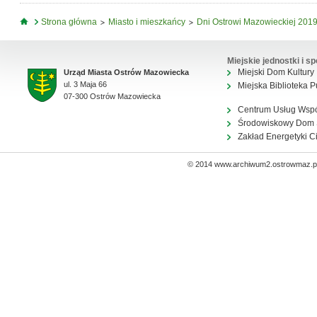
Jesteś tutaj
Strona główna
Miasto i mieszkańcy
Dni Ostrowi Mazowieckiej 201
Miejskie jednostki i sp
Miejski Dom Kultury
Urząd Miasta Ostrów Mazowiecka
ul. 3 Maja 66
Miejska Biblioteka P
07-300 Ostrów Mazowiecka
Centrum Usług Wsp
Środowiskowy Dom
Zakład Energetyki C
© 2014 www.archiwum2.ostrowmaz.pl 