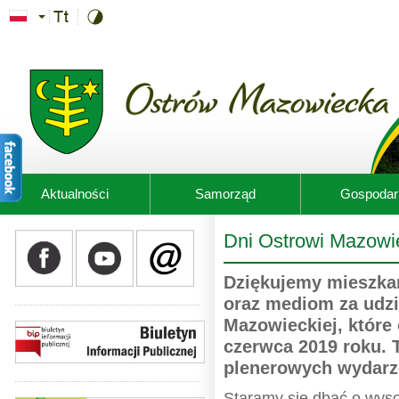
Przejdź do treści
Aktualności
Samorząd
Gospodar
Dni Ostrowi Mazowi
Dziękujemy mieszka
oraz mediom za udzi
Mazowieckiej, które 
czerwca 2019 roku. 
plenerowych wydarze
Staramy się dbać o wyso