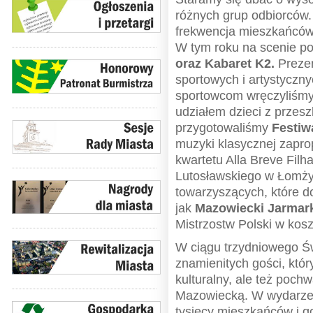
różnych grup odbiorców.
frekwencja mieszkańcó
W tym roku na scenie po
oraz Kabaret K2.
Prezen
sportowych i artystyczn
sportowcom wręczyliśmy 
udziałem dzieci z przesz
przygotowaliśmy
Festiw
muzyki klasycznej zapr
kwartetu Alla Breve Filh
Lutosławskiego w Łomży.
towarzyszących, które d
jak
Mazowiecki Jarmar
Mistrzostw Polski w kos
W ciągu trzydniowego Św
znamienitych gości, kt
kulturalny, ale też pochw
Mazowiecką. W wydarzen
tysięcy mieszkańców i go