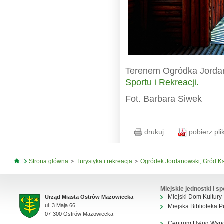
Terenem Ogródka Jorda
Sportu i Rekreacji.
Fot. Barbara Siwek
drukuj
pobierz pli
Jesteś tutaj
Strona główna
Turystyka i rekreacja
Ogródek Jordanowski, Gród K
Miejskie jednostki i sp
Miejski Dom Kultury
Urząd Miasta Ostrów Mazowiecka
ul. 3 Maja 66
Miejska Biblioteka P
07-300 Ostrów Mazowiecka
Centrum Usług Wsp