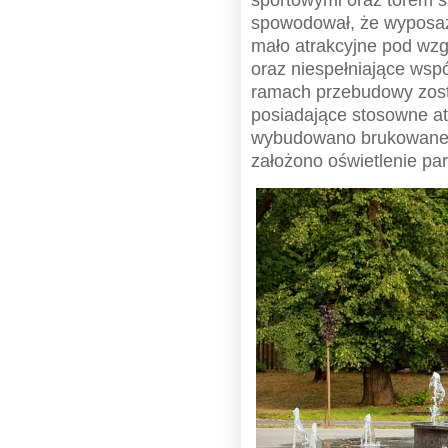
sportowymi oraz torem 
spowodował, że wyposaże
mało atrakcyjne pod wz
oraz niespełniające ws
ramach przebudowy zos
posiadające stosowne at
wybudowano brukowane a
założono oświetlenie pa