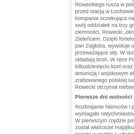
Roweckiego rusza w poś
przed stacją w Łochowie,
kompania oczekująca na 
swój oddziałek na trzy g
ciemności, Rowecki „ok
Zieleńcem. Dzięki fortel
pan Zagłoba, wywołuje u
przeważające siły. W re
składają broń. W ręce 
kilkudziesięciu koni or
amunicją i wojskowym ek
zrabowanego polskiej lu
Rowecki otrzymał nieba
Pierwsze dni wolności
Rozbrajanie Niemców i 
wymagało natychmiastow
W pierwszym rzędzie po
został właściciel majątk