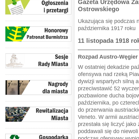
Gazeta Urzędowa Z
Ostrowskiego
Ukazująca się podczas n
października 1917 roku
11 listopada 1918 ro
Rozpad Austro-Węgier
W ostatniej dekadzie pa
ofensywa nad rzeką Pia
dywizji wspartych silną 
przeciwstawić 52 wyczer
pozbawione ducha bojow
października, po czterec
do przerwania austriackic
Veneto. W armii austriac
przestała się liczyć jak
poddawali się do niewoli 
podczas ofensywy wynios