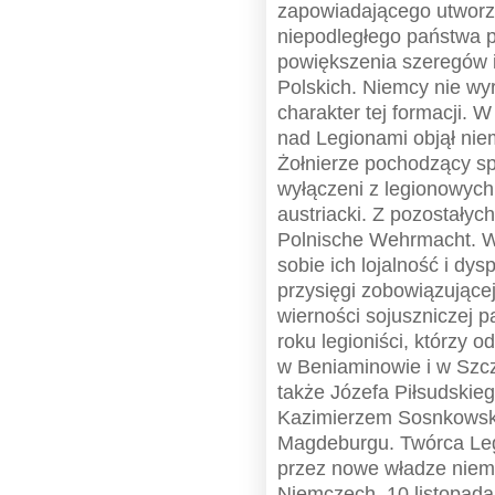
zapowiadającego utworz
niepodległego państwa p
powiększenia szeregów 
Polskich. Niemcy nie wy
charakter tej formacji. 
nad Legionami objął nie
Żołnierze pochodzący sp
wyłączeni z legionowych 
austriacki. Z pozostałyc
Polnische Wehrmacht. W
sobie ich lojalność i dy
przysięgi zobowiązujące
wierności sojuszniczej 
roku legioniści, którzy od
w Beniaminowie i w Szcz
także Józefa Piłsudskieg
Kazimierzem Sosnkowski
Magdeburgu. Twórca Leg
przez nowe władze niemi
Niemczech. 10 listopada