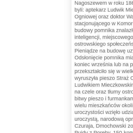
Nagoszewem w roku 1863.
byli: aptekarz Ludwik M
Ogniowej oraz doktor Wa
stacjonującego w Komoro
budowy pomnika znalazł
inteligencji, miejscoweg
ostrowskiego społeczeń
Pieniądze na budowę uz
Odsłonięcie pomnika mi
koniec września lub na p
przekształciło się w wiel
wyruszyła pieszo Straż
Ludwikiem Mieczkowski
na czele oraz tłumy ost
bitwy pieszo i furmanka
wielu mieszkańców okol
uroczystości wzięło udz
uroczystą, narodową op
Czuraja, Dmochowski zo
Pujdy z Poręby, 150-kon