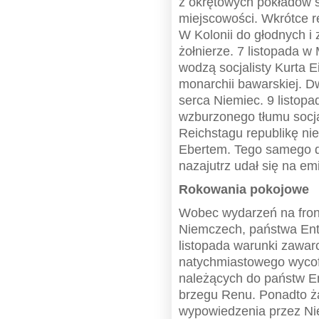
z okrętowych pokładów s
miejscowości. Wkrótce r
W Kolonii do głodnych i
żołnierze. 7 listopada 
wodzą socjalisty Kurta E
monarchii bawarskiej. Dw
serca Niemiec. 9 listopa
wzburzonego tłumu socja
Reichstagu republikę ni
Ebertem. Tego samego dn
nazajutrz udał się na em
Rokowania pokojowe
Wobec wydarzeń na fron
Niemczech, państwa Ent
listopada warunki zawar
natychmiastowego wycofa
należących do państw E
brzegu Renu. Ponadto żą
wypowiedzenia przez Nie