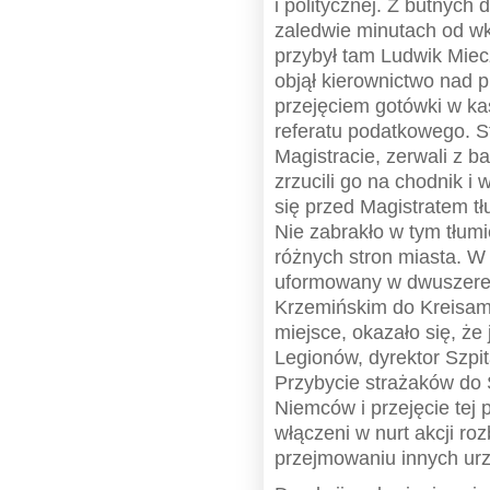
i politycznej. Z butnych d
zaledwie minutach od wk
przybył tam Ludwik Miec
objął kierownictwo nad 
przejęciem gotówki w kas
referatu podatkowego. S
Magistracie, zerwali z b
zrzucili go na chodnik i 
się przed Magistratem tł
Nie zabrakło w tym tłumi
różnych stron miasta. W 
uformowany w dwuszereg
Krzemińskim do Kreisamt
miejsce, okazało się, że
Legionów, dyrektor Szpi
Przybycie strażaków do S
Niemców i przejęcie tej 
włączeni w nurt akcji roz
przejmowaniu innych urzę