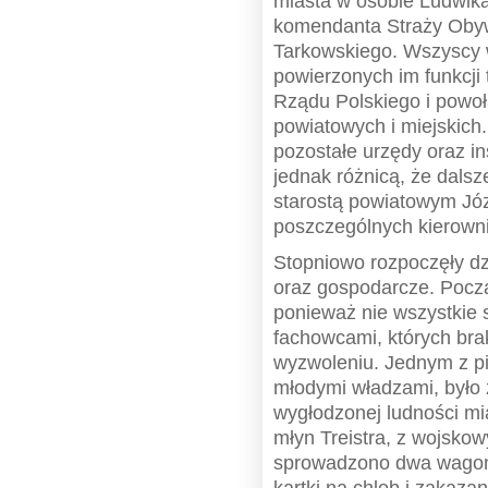
miasta w osobie Ludwik
komendanta Straży Obywa
Tarkowskiego. Wszyscy 
powierzonych im funkcji
Rządu Polskiego i powoł
powiatowych i miejskic
pozostałe urzędy oraz ins
jednak różnicą, że dals
starostą powiatowym Jó
poszczególnych kierown
Stopniowo rozpoczęły dzi
oraz gospodarcze. Począ
ponieważ nie wszystkie
fachowcami, których bra
wyzwoleniu. Jednym z pi
młodymi władzami, było 
wygłodzonej ludności mi
młyn Treistra, z wojsk
sprowadzono dwa wagon
kartki na chleb i zakaza