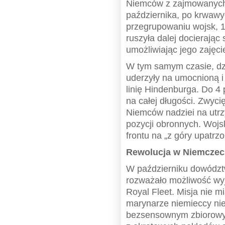
Niemców z zajmowanych 
października, po krwawy
przegrupowaniu wojsk, 
ruszyła dalej docierając
umożliwiając jego zajęci
W tym samym czasie, dzia
uderzyły na umocnioną i
linię Hindenburga. Do 4
na całej długości. Zwyc
Niemców nadziei na utrz
pozycji obronnych. Wojska
frontu na „z góry upatrz
Rewolucja w Niemczech
W październiku dowództwo
rozważało możliwość wyjś
Royal Fleet. Misja nie m
marynarze niemieccy nie
bezsensownym zbiorowym