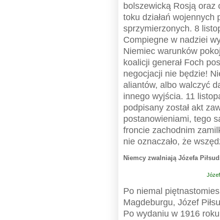
bolszewicką Rosją oraz 
toku działań wojennych 
sprzymierzonych. 8 list
Compiegne w nadziei wy
Niemiec warunków poko
koalicji generał Foch po
negocjacji nie będzie! 
aliantów, albo walczyć da
innego wyjścia. 11 list
podpisany został akt zaw
postanowieniami, tego s
froncie zachodnim zamilk
nie oznaczało, że wszęd
Niemcy zwalniają Józefa Piłsud
Józef
Po niemal piętnastomies
Magdeburgu, Józef Piłsu
Po wydaniu w 1916 roku t