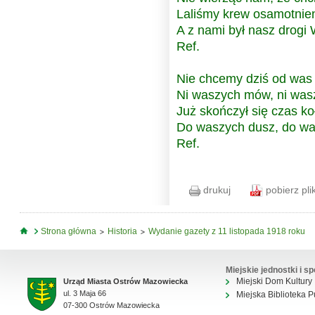
Laliśmy krew osamotnien
A z nami był nasz drogi
Ref.
Nie chcemy dziś od was
Ni waszych mów, ni wasz
Już skończył się czas ko
Do waszych dusz, do wa
Ref.
drukuj
pobierz pli
Jesteś tutaj
Strona główna
Historia
Wydanie gazety z 11 listopada 1918 roku
Miejskie jednostki i sp
Miejski Dom Kultury
Urząd Miasta Ostrów Mazowiecka
ul. 3 Maja 66
Miejska Biblioteka P
07-300 Ostrów Mazowiecka