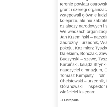
terenie powiatu ostrowsk
grunt i szeregi organiza
wstępowali głównie ludzie
kolejarze, ale nie zabra
działaczy narodowych i 
We władzach organizacji
Jan Krzemiński – naczel
Zadrożny - urzędnik, Wł
pokoju, Kazimierz Tyszko
Dalekiem, Bończak, Zaw
Buczyński – szewc, Tyszk
Karpiński, ksiądz Strynk
nauczyciel gimnazjum, O
Tomasz Kempisty – rolni
Chełstowski – urzędnik, P
Góranowski – inspektor 
właściciel księgarni.
11 Listopada