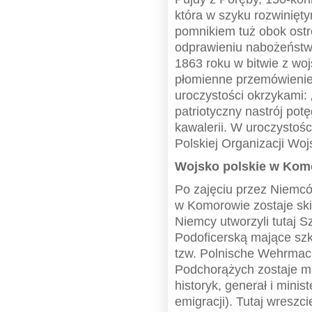
która w szyku rozwinięt
pomnikiem tuż obok ostr
odprawieniu nabożeństw
1863 roku w bitwie z woj
płomienne przemówienie
uroczystości okrzykami: 
patriotyczny nastrój pot
kawalerii. W uroczystości
Polskiej Organizacji Woj
Wojsko polskie w Kom
Po zajęciu przez Niemc
w Komorowie zostaje sk
Niemcy utworzyli tutaj 
Podoficerską mające szko
tzw. Polnische Wehrma
Podchorążych zostaje ma
historyk, generał i minis
emigracji). Tutaj wreszcie