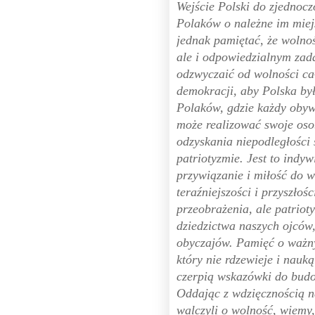
Wejście Polski do zjednocz
Polaków o należne im mie
jednak pamiętać, że wolnoś
ale i odpowiedzialnym zad
odzwyczaić od wolności ca
demokracji, aby Polska b
Polaków, gdzie każdy obywa
może realizować swoje oso
odzyskania niepodległości s
patriotyzmie. Jest to indy
przywiązanie i miłość do w
teraźniejszości i przyszło
przeobrażenia, ale patriot
dziedzictwa naszych ojców,
obyczajów. Pamięć o ważny
który nie rdzewieje i nauką
czerpią wskazówki do budo
Oddając z wdzięcznością na
walczyli o wolność, wiemy