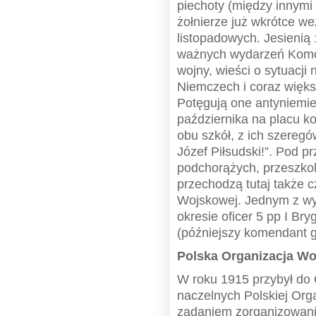
piechoty (między innymi 1
żołnierze już wkrótce w
listopadowych. Jesienią
ważnych wydarzeń Komor
wojny, wieści o sytuacji
Niemczech i coraz większ
Potęgują one antyniemie
października na placu k
obu szkół, z ich szeregów
Józef Piłsudski!”. Pod pr
podchorążych, przeszkol
przechodzą tutaj także c
Wojskowej. Jednym z wy
okresie oficer 5 pp I Br
(późniejszy komendant gł
Polska Organizacja W
W roku 1915 przybył do 
naczelnych Polskiej Or
zadaniem zorganizowani