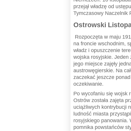
przejął władzę od ustęp
Tymczasowy Naczelnik 
Ostrowski Listop
Rozpoczęta w maju 191
na froncie wschodnim, 
władz i opuszczenie ter
wojska rosyjskie. Jeden z
jego miejsce zajęły jedn
austrowęgierskie. Na ca
zaczekać jeszcze ponad t
oczekiwanie.
Po wycofaniu się wojsk r
Ostrów została zajęta p
uciążliwych kontrybucji
ludność miasta przystąpi
rosyjskiego panowania.
pomnika powstańców sty