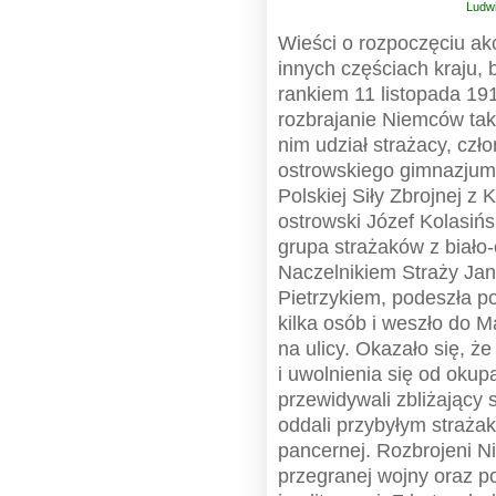
Ludw
Wieści o rozpoczęciu akc
innych częściach kraju, 
rankiem 11 listopada 191
rozbrajanie Niemców takż
nim udział strażacy, cz
ostrowskiego gimnazjum)
Polskiej Siły Zbrojnej 
ostrowski Józef Kolasiń
grupa strażaków z biało-
Naczelnikiem Straży Ja
Pietrzykiem, podeszła po
kilka osób i weszło do M
na ulicy. Okazało się, ż
i uwolnienia się od oku
przewidywali zbliżający 
oddali przybyłym strażak
pancernej. Rozbrojeni N
przegranej wojny oraz po