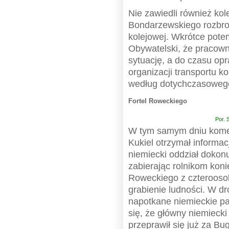
Nie zawiedli również kol
Bondarzewskiego rozbroi
kolejowej. Wkrótce pot
Obywatelski, że pracown
sytuację, a do czasu op
organizacji transportu k
według dotychczasowego
Fortel Roweckiego
Por. 
W tym samym dniu kome
Kukiel otrzymał informac
niemiecki oddział dokon
zabierając rolnikom koni
Roweckiego z czterooso
grabienie ludności. W dr
napotkane niemieckie p
się, że główny niemiecki 
przeprawił się już za Bu