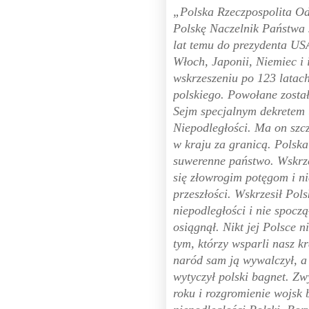
„Polska Rzeczpospolita Od
Polskę Naczelnik Państwa 
lat temu do prezydenta USA
Włoch, Japonii, Niemiec i 
wskrzeszeniu po 123 latac
polskiego. Powołane zosta
Sejm specjalnym dekretem 
Niepodległości. Ma on szc
w kraju za granicą. Polsk
suwerenne państwo. Wskrze
się złowrogim potęgom i n
przeszłości. Wskrzesił Pol
niepodległości i nie spocz
osiągnął. Nikt jej Polsce 
tym, którzy wsparli nasz kr
naród sam ją wywalczył, a
wytyczył polski bagnet. Z
roku i rozgromienie wojsk 