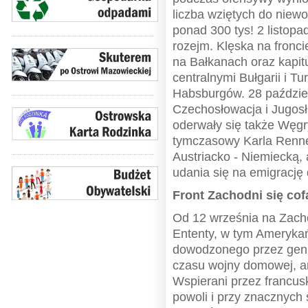
liczba wziętych do niewol
ponad 300 tys! 2 listopa
rozejm. Klęska na fronci
na Bałkanach oraz kapit
centralnymi Bułgarii i Tu
Habsburgów. 28 paździer
Czechosłowacja i Jugos
oderwały się także Węgr
tymczasowy Karla Renne
Austriacko - Niemiecką, 
udania się na emigrację 
Front Zachodni się cof
Od 12 września na Zacho
Ententy, w tym Ameryka
dowodzonego przez gen. 
czasu wojny domowej, am
Wspierani przez francus
powoli i przy znacznych 