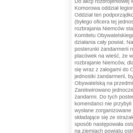
Do akcji rozbrojeniowej 
Komorowa oddział legioni
Oddział ten podporządk
(byłego oficera tej jedno
rozbrajania Niemców sta
Komitetu Obywatelskieg
działania cały powiat. N
posterunki żandarmerii 
placówek na wieść, że w
rozbrajanie Niemców, dla
się wraz z załogami do 
jednostki żandarmerii, 
Obywatelską na przedmie
Zarekwirowano jednocześ
żandarmi. Do tych poste
komendanci nie przybyli
wysłane zorganizowane 
składające się ze straż
sposób następowała osta
na ziemiach powiatu os