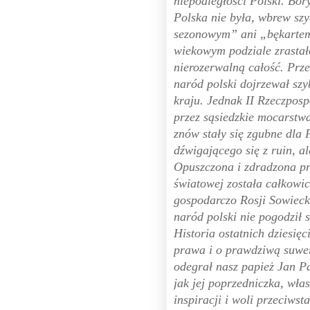
niepodległości Polski. Bor
Polska nie była, wbrew s
sezonowym” ani „bękartem
wiekowym podziale zrastało
nierozerwalną całość. Prze
naród polski dojrzewał szy
kraju. Jednak II Rzeczposp
przez sąsiedzkie mocarstw
znów stały się zgubne dla 
dźwigającego się z ruin, al
Opuszczona i zdradzona pr
światowej została całkowi
gospodarczo Rosji Sowieck
naród polski nie pogodził 
Historia ostatnich dziesię
prawa i o prawdziwą suwer
odegrał nasz papież Jan Pa
jak jej poprzedniczka, wła
inspiracji i woli przeciws