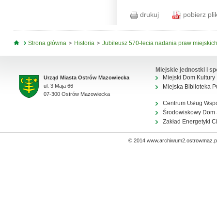
drukuj
pobierz pli
Jesteś tutaj
Strona główna
Historia
Jubileusz 570-lecia nadania praw miejskic
Miejskie jednostki i sp
Miejski Dom Kultury
Urząd Miasta Ostrów Mazowiecka
ul. 3 Maja 66
Miejska Biblioteka P
07-300 Ostrów Mazowiecka
Centrum Usług Wsp
Środowiskowy Dom
Zakład Energetyki C
© 2014 www.archiwum2.ostrowmaz.pl 