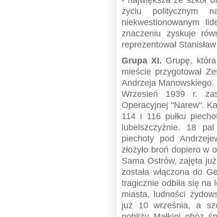
życiu politycznym 
niekwestionowanym li
znaczeniu zyskuje rów
reprezentował Stanisław
Grupa XI.
Grupę, która
mieście przygotował Ze
Andrzeja Manowskiego.
Wrzesień 1939 r. zas
Operacyjnej "Narew". K
114 i 116 pułku piecho
lubelszczyźnie. 18 pal
piechoty pod Andrzeje
złożyło broń dopiero w o
Sama Ostrów, zajęta już
została włączona do G
tragicznie odbiła się na 
miasta, ludności żydows
już 10 września, a sz
pobliżu Małkini obóz śm