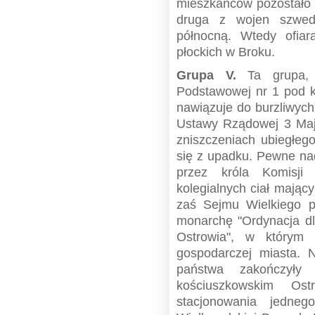
mieszkańców pozostało i
druga z wojen szwed
północną. Wtedy ofiar
płockich w Broku.
Grupa V.
Ta grupa, k
Podstawowej nr 1 pod k
nawiązuje do burzliwyc
Ustawy Rządowej 3 Maj
zniszczeniach ubiegłeg
się z upadku. Pewne nad
przez króla Komisji
kolegialnych ciał mając
zaś Sejmu Wielkiego 
monarchę "Ordynacja dl
Ostrowia", w którym 
gospodarczej miasta. N
państwa zakończyły
kościuszkowskim Os
stacjonowania jedne