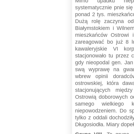
Mimo upadku niepo
systematycznie pnie się
ponad 2 tys. mieszkańc
Dużą rolę zaczyna o
Białymstokiem i Wilne
mieszkańców Ostrowi i
zareagować bo już 8 l
kawaleryjskie VI kor
stacjonowało tu przez 
gdy nieopodal gen. Jan 
swą wyprawę na gward
wbrew opinii doradcó
ostrowskiej, która da
stacjonujących międ
Ostrowią doborowych o
samego wielkiego ks
niepowodzeniem. Do sp
tylko z oddali dochodzi
Długosiodła. Miary dopeł