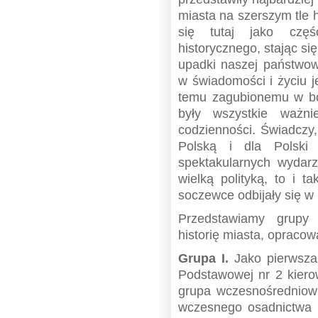
miasta na szerszym tle h
się tutaj jako częś
historycznego, stając si
upadki naszej państwowo
w świadomości i życiu j
temu zagubionemu w bo
były wszystkie ważni
codzienności. Świadczy,
Polską i dla Polski 
spektakularnych wydarz
wielką polityką, to i 
soczewce odbijały się w 
Przedstawiamy grupy
historię miasta, opraco
Grupa I.
Jako pierwsza 
Podstawowej nr 2 kiero
grupa wczesnośredniow
wczesnego osadnictwa 