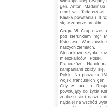
Wielkopolskiej Brygady 
gen. Antoni Madalińsk
umożliwił Tadeuszowi 
Klęska powstania i III 
się w zaborze pruskim.
Grupa VI.
Grupa szósta
pod kierunkiem mgr Ma
Księstwa Warszawski
naszych ziemiach.
Stosunkowo szybko zaw
mieszkańców Polski.
Francuzów Napoleon
kampaniami zbliżył się,
Polski. Na początku 180
wojsk francuskich gen.
Gdy w lipcu t.r. Rosja
powołujący do życia Ks
znalazło się i nasze m
najdalej na wschód wys