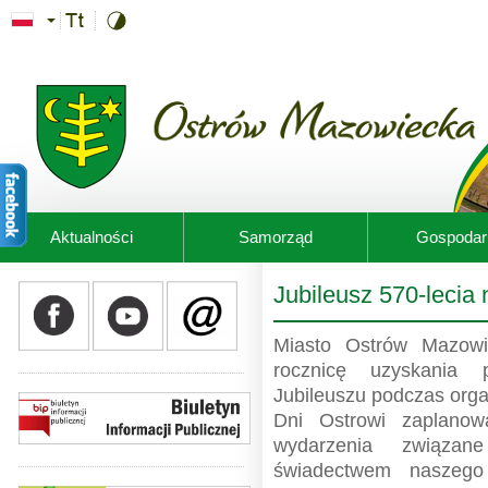
Przejdź do treści
Aktualności
Samorząd
Gospodar
Jubileusz 570-lecia
Miasto Ostrów Mazow
rocznicę uzyskania 
Jubileuszu podczas orga
Dni Ostrowi zaplanow
wydarzenia związan
świadectwem naszego 