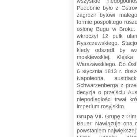
wszystkie niedogodnoś
Podobnie było z Ostrow
zagroził bytowi małe
formie pospolitego rusz
osłonę Bugu w Broku.
wkroczył 12 pułk uł
Ryszczewskiego. Stacjo
kiedy odszedł by wz
moskiewskiej. Klęsk
Warszawskiego. Do Ostro
6 stycznia 1813 r. dosz
Napoleona, austria
Schwarzenberga z prze
decyzja o przejściu Aus
niepodległości trwał k
imperium rosyjskim.
Grupa VII.
Grupę z Gimn
Bauer. Nawiązuje ona 
powstaniem największej