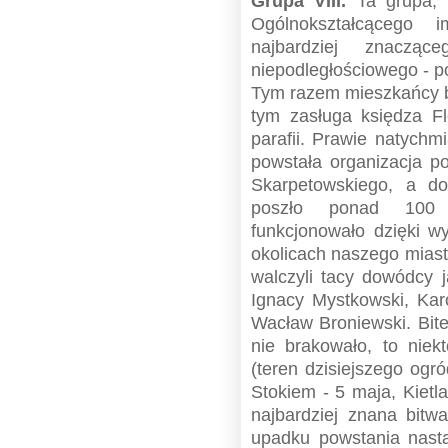
Grupa VIII.
Ta grupa, 
Ogólnokształcącego
najbardziej znaczą
niepodległościowego - p
Tym razem mieszkańcy by
tym zasługa księdza Flo
parafii. Prawie natych
powstała organizacja p
Skarpetowskiego, a d
poszło ponad 100 m
funkcjonowało dzięki w
okolicach naszego miast
walczyli tacy dowódcy 
Ignacy Mystkowski, Kar
Wacław Broniewski. Bite
nie brakowało, to niek
(teren dzisiejszego ogr
Stokiem - 5 maja, Kietl
najbardziej znana bit
upadku powstania nastąp