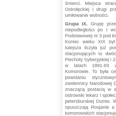
śmierci. Miejsca stra
Ostrołęckiej i drugi 
umiłowanie wolności.
Grupa IX.
Grupę przed
niepodległości po I w
Podstawowej nr 3 pod k
Koniec wieku XIX był 
tutejsza liczyła już p
stacjonujących tu dwó
Piechoty Syberyjskiej i 2
w latach 1891-93 
Komorowie. To była ce
powstaniu styczniow
zwolennicy Narodowej D
znaczącą postacią w s
ostrowski lekarz i społe
petersburskiej Dumie.
opuszczają Rosjanie a
komorowskich stacjonują