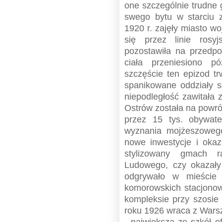
one szczególnie trudne 
swego bytu w starciu 
1920 r. zajęły miasto wo
się przez linie rosyj
pozostawiła na przedpo
ciała przeniesiono p
szczęście ten epizod tr
spanikowane oddziały s
niepodległość zawitała 
Ostrów została na powr
przez 15 tys. obywate
wyznania mojżeszoweg
nowe inwestycje i okaz
stylizowany gmach r
Ludowego, czy okazał
odgrywało w mieście 
komorowskich stacjonow
kompleksie przy szosie r
roku 1926 wraca z Wars
- największa ze szkół o