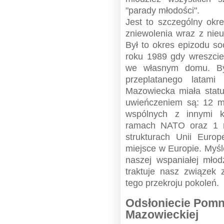
"parady młodości".
Jest to szczególny okre
zniewolenia wraz z nie
Był to okres epizodu so
roku 1989 gdy wreszci
we własnym domu. By
przeplatanego latam
Mazowiecka miała status
uwieńczeniem są: 12 m
wspólnych z innymi k
ramach NATO oraz 1 m
strukturach Unii Euro
miejsce w Europie. Myśl
naszej wspaniałej mło
traktuje nasz związek
tego przekroju pokoleń.
Odsłoniecie Pomn
Mazowieckiej