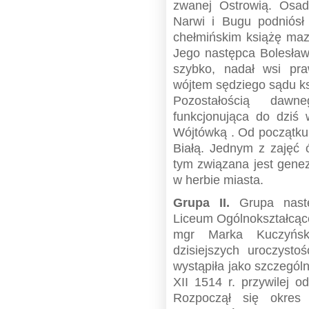
zwanej Ostrowią. Osa
Narwi i Bugu podniósł
chełmińskim książę maz
Jego następca Bolesław
szybko, nadał wsi pra
wójtem sędziego sądu k
Pozostałością dawn
funkcjonująca do dziś
Wójtówką . Od początku 
Białą. Jednym z zajęć ó
tym związana jest genez
w herbie miasta.
Grupa II.
Grupa nastę
Liceum Ogólnokształcąc
mgr Marka Kuczyńsk
dzisiejszych uroczyst
wystąpiła jako szczegól
XII 1514 r. przywilej 
Rozpoczął się okres