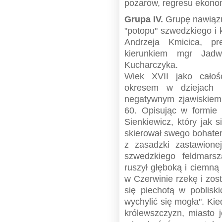
pożarów, regresu ekono
Grupa IV.
Grupę nawiązu
"potopu" szwedzkiego i 
Andrzeja Kmicica, p
kierunkiem mgr Jadw
Kucharczyka.
Wiek XVII jako całość
okresem w dziejach I
negatywnym zjawiskiem 
60. Opisując w formie 
Sienkiewicz, który jak s
skierował swego bohate
z zasadzki zastawione
szwedzkiego feldmarsz
ruszył głęboką i ciemną
w Czerwinie rzekę i zos
się piechotą w poblisk
wychylić się mogła". Ki
królewszczyzn, miasto j