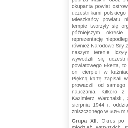
okupanta powiat ostrows
uczestnikami polskiego
Mieszkańcy powiatu n
tempie tworzyły się or
późniejszym okresi
reprezentację niepodle
również Narodowe Siły Z
naszym terenie liczył
wywodzili się uczest
powiatowego Ekerta, to 
oni cierpieli w kaźnia
Piękną kartę zapisali 
prowadzili od samego 
nauczania. Kilkoro 
Kazimierz Warchalski,
sierpnia 1944 r. oddzi
zniszczonego w 60% mia
Grupa XII.
Okres po II
młodzież wszystkich s