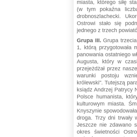
miasta, którego siłę st
(w tym pokaźna liczb
drobnoszlachecki. Uko
Ostrowi stało się podn
jednego z trzech powiató
Grupa III.
Grupa trzecia
1, którą przygotowała
panowania ostatniego wł
Augusta, który w czas
przejeżdżał przez nasz
warunki postoju wznie
królewski". Tutejszą pa
ksiądz Andrzej Patrycy 
Polsce humanista, któr
kulturowym miasta. Śm
Knyszynie spowodowała, 
droga. Trzy dni trwały
Jeszcze nie zdawano s
okres świetności Ostr