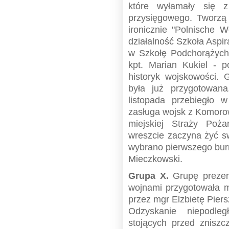
które wyłamały się 
przysięgowego. Tworzą
ironicznie "Polnische W
działalność Szkoła Aspi
w Szkołę Podchorążych
kpt. Marian Kukiel - pó
historyk wojskowości. 
była już przygotowan
listopada przebiegło
zasługa wojsk z Komoro
miejskiej Straży Poż
wreszcie zaczyna żyć 
wybrano pierwszego burm
Mieczkowski.
Grupa X.
Grupę prezent
wojnami przygotowała 
przez mgr Elzbietę Piers
Odzyskanie niepodleg
stojących przed znisz