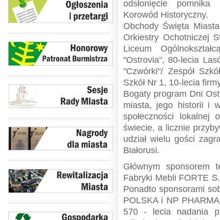
odsłonięcie pomnika
Korowód Historyczny.
Obchody Święta Miasta z
Orkiestry Ochotniczej S
Liceum Ogólnokształc
"Ostrovia", 80-lecia La
"Czwórki"/ Zespół Szkó
Szkół Nr 1, 10-lecia firm
Bogaty program Dni Ostr
miasta, jego historii i
społeczności lokalnej
świecie, a licznie przy
udział wielu gości zagr
Białorusi.
Głównym sponsorem te
Fabryki Mebli FORTE S.A
Ponadto sponsorami so
POLSKA i NP PHARMA Z
570 - lecia nadania p