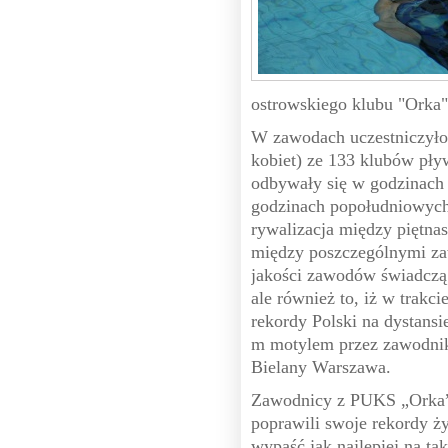
ostrowskiego klubu "Orka"
W zawodach uczestniczyło
kobiet) ze 133 klubów pły
odbywały się w godzinach 
godzinach popołudniowych
rywalizacja między piętnas
między poszczególnymi za
jakości zawodów świadczą 
ale również to, iż w trakc
rekordy Polski na dystans
m motylem przez zawodni
Bielany Warszawa.
Zawodnicy z PUKS „Orka”
poprawili swoje rekordy ży
wypaść jak najlepiej na ta