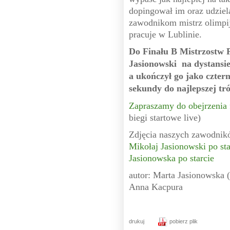
dopingował im oraz udzie
zawodnikom mistrz olimpij
pracuje w Lublinie.
Do Finału B Mistrzostw P
Jasionowski na dystansi
a ukończył go jako cztern
sekundy do najlepszej tró
Zapraszamy do obejrzenia 
biegi startowe live)
Zdjęcia naszych zawodnikó
Mikołaj Jasionowski po sta
Jasionowska po starcie
autor: Marta Jasionowska
Anna Kacpura
drukuj
pobierz plik