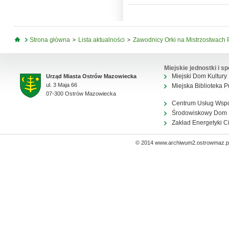
Jesteś tutaj
Strona główna
Lista aktualności
Zawodnicy Orki na Mistrzostwach P
Miejskie jednostki i sp
Miejski Dom Kultury
Urząd Miasta Ostrów Mazowiecka
ul. 3 Maja 66
Miejska Biblioteka P
07-300 Ostrów Mazowiecka
Centrum Usług Wsp
Środowiskowy Dom
Zakład Energetyki C
© 2014 www.archiwum2.ostrowmaz.pl 