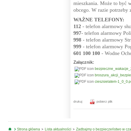
mieszkania. Może to być 
obcego. W razie potrzeby 
WAŻNE TELEFONY:
112
- telefon alarmowy sł
997
- telefon alarmowy Poli
998
- telefon alarmowy Str
999
- telefon alarmowy P
601 100 100
- Wodne Ocho
Załącznik:
bezpieczne_wakacje_
broszura_akcji_bezp
cieszsielatem-1_0_0.p
drukuj
pobierz plik
Jesteś tutaj
Strona główna
Lista aktualności
Zadbajmy o bezpieczeństwo w cza