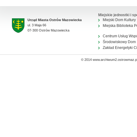
Miejskie jednostki i sp
Miejski Dom Kultury
Urząd Miasta Ostrów Mazowiecka
ul. 3 Maja 66
Miejska Biblioteka P
07-300 Ostrów Mazowiecka
Centrum Usług Wsp
Środowiskowy Dom
Zakład Energetyki C
© 2014 www.archiwum2.ostrowmaz.pl 