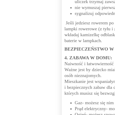
uliczek trzymaj zaws
nie wymuszaj pierws
sygnalizuj odpowiedn
Jeśli jedziesz rowerem po
lampki rowerowe (z tyłu i
wkładaj kamizelkę odblask
baterie w lampkach.
BEZPIECZEŃSTWO W 
4. ZABAWA W DOMU:
Naiwność i łatwowierność 
Ważne jest by dziecko mia
osób nieznajomych.
Mieszkanie jest wspaniał
i bezpiecznych zabaw dla d
których musisz się bezwzg
Gaz- możesz się nim
Prąd elektryczny- mo
Ogień- możesz spow