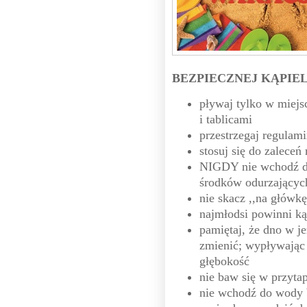
BEZPIECZNEJ KĄPIEL
pływaj tylko w miej
i tablicami
przestrzegaj regulami
stosuj się do zaleceń
NIGDY nie wchodź do
środków odurzającyc
nie skacz ,,na główkę
najmłodsi powinni ką
pamiętaj, że dno w j
zmienić; wypływając 
głębokość
nie baw się w przytap
nie wchodź do wody 