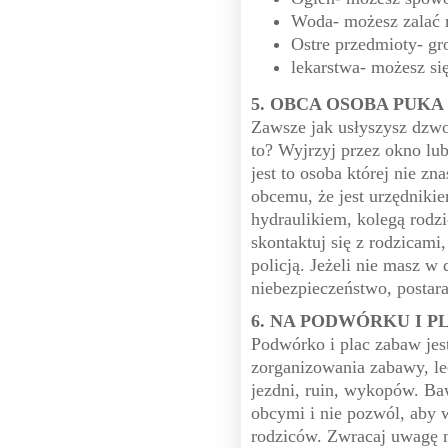
Woda- możesz zalać 
Ostre przedmioty- gr
lekarstwa- możesz się
5. OBCA OSOBA PUKA
Zawsze jak usłyszysz dzwo
to? Wyjrzyj przez okno lub
jest to osoba której nie zn
obcemu, że jest urzędniki
hydraulikiem, kolegą rodz
skontaktuj się z rodzicami,
policją. Jeżeli nie masz w 
niebezpieczeństwo, postar
6. NA PODWÓRKU I P
Podwórko i plac zabaw je
zorganizowania zabawy, le
jezdni, ruin, wykopów. Ba
obcymi i nie pozwól, aby 
rodziców. Zwracaj uwagę n