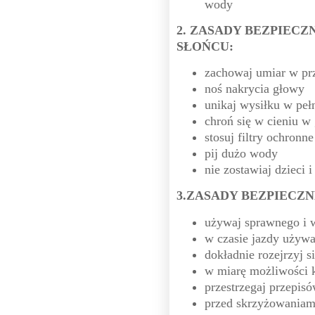
wody
2. ZASADY BEZPIEC
SŁOŃCU:
zachowaj umiar w pr
noś nakrycia głowy
unikaj wysiłku w pe
chroń się w cieniu 
stosuj filtry ochronne
pij dużo wody
nie zostawiaj dzieci 
3.ZASADY BEZPIECZ
używaj sprawnego i 
w czasie jazdy używa
dokładnie rozejrzyj s
w miarę możliwości k
przestrzegaj przepi
przed skrzyżowaniam