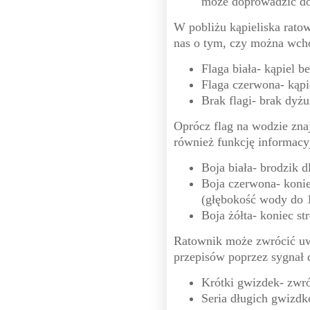
może doprowadzić do
W pobliżu kąpieliska ratow
nas o tym, czy można wchod
Flaga biała- kąpiel b
Flaga czerwona- kąpi
Brak flagi- brak dy
Oprócz flag na wodzie znaj
również funkcję informacy
Boja biała- brodzik 
Boja czerwona- konie
(głębokość wody do 
Boja żółta- koniec st
Ratownik może zwrócić uwa
przepisów poprzez sygnał
Krótki gwizdek- zwr
Seria długich gwizdk