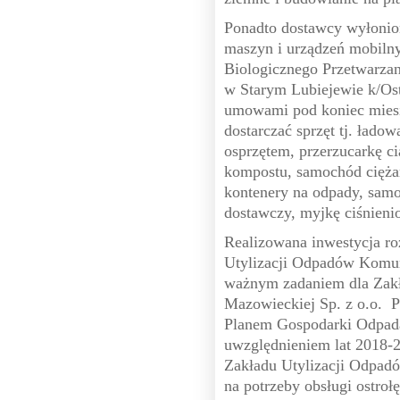
Ponadto dostawcy wyłonio
maszyn i urządzeń mobilny
Biologicznego Przetwarz
w Starym Lubiejewie k/Os
umowami pod koniec miesią
dostarczać sprzęt tj. ładow
osprzętem, przerzucarkę c
kompostu, samochód cięż
kontenery na odpady, sam
dostawczy, myjkę ciśnien
Realizowana inwestycja r
Utylizacji Odpadów Komun
ważnym zadaniem dla Zak
Mazowieckiej Sp. z o.o. 
Planem Gospodarki Odpada
uwzględnieniem lat 2018-
Zakładu Utylizacji Odpa
na potrzeby obsługi ostroł