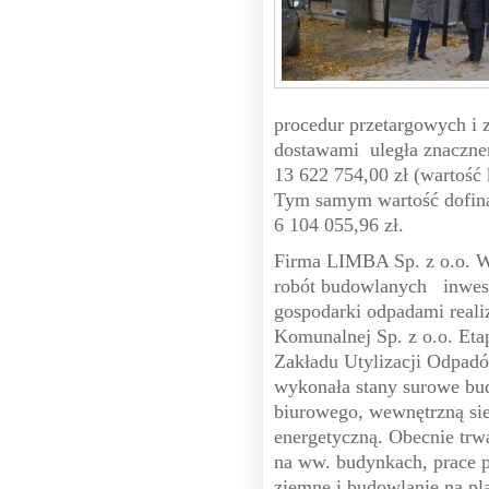
procedur przetargowych i 
dostawami uległa znacznem
13 622 754,00 zł (wartość 
Tym samym wartość dofina
6 104 055,96 zł.
Firma LIMBA Sp. z o.o. 
robót budowlanych inwes
gospodarki odpadami real
Komunalnej Sp. z o.o. Etap
Zakładu Utylizacji Odpa
wykonała stany surowe bu
biurowego, wewnętrzną sie
energetyczną. Obecnie trw
na ww. budynkach, prace 
ziemne i budowlanie na pl