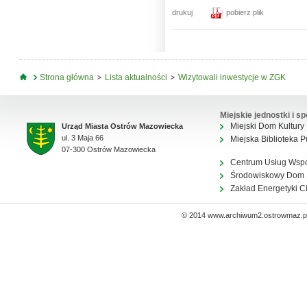
drukuj
pobierz plik
Jesteś tutaj
Strona główna
Lista aktualności
Wizytowali inwestycje w ZGK
Miejskie jednostki i sp
Miejski Dom Kultury
Urząd Miasta Ostrów Mazowiecka
ul. 3 Maja 66
Miejska Biblioteka P
07-300 Ostrów Mazowiecka
Centrum Usług Wsp
Środowiskowy Dom
Zakład Energetyki C
© 2014 www.archiwum2.ostrowmaz.pl 