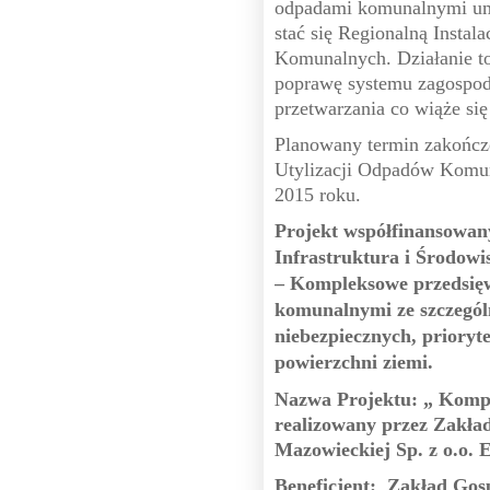
odpadami komunalnymi umo
stać się Regionalną Insta
Komunalnych. Działanie t
poprawę systemu zagospo
przetwarzania co wiąże si
Planowany termin zakończ
Utylizacji Odpadów Komun
2015 roku.
Projekt współfinansowan
Infrastruktura i Środowi
– Kompleksowe przedsięw
komunalnymi ze szczegó
niebezpiecznych, priory
powierzchni ziemi.
Nazwa Projektu:
„ Komp
realizowany przez Zakł
Mazowieckiej Sp. z o.o. E
Beneficjent:
Zakład Gos