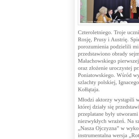
Czteroletniego. Troje uczn
Rosję, Prusy i Austrię. Sp
porozumienia podzielili mi
przedstawiono obrady sejm
Małachowskiego pierwszej 
oraz złożenie uroczystej p
Poniatowskiego. Wśród wys
szlachty polskiej, Ignaceg
Kołłątaja.
Młodzi aktorzy wystąpili 
której działy się przedst
przeplatane były utworami
niezwykłych wrażeń. Na s
„Nasza Ojczyzna” w wykon
instrumentalna wersja „Ro