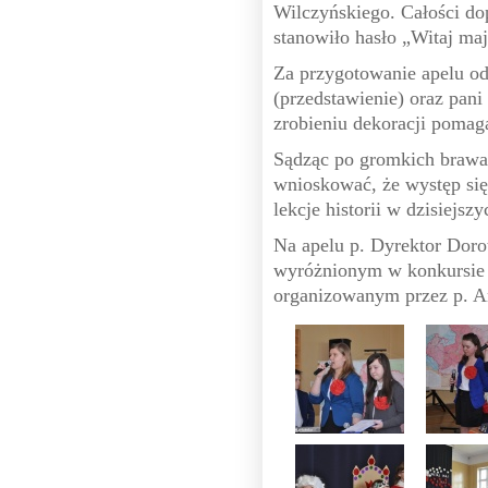
Wilczyńskiego. Całości dop
stanowiło hasło „Witaj maj
Za przygotowanie apelu o
(przedstawienie) oraz pan
zrobieniu dekoracji pomag
Sądząc po gromkich brawac
wnioskować, że występ się 
lekcje historii w dzisiejsz
Na apelu p. Dyrektor Dor
wyróżnionym w konkursie 
organizowanym przez p. 