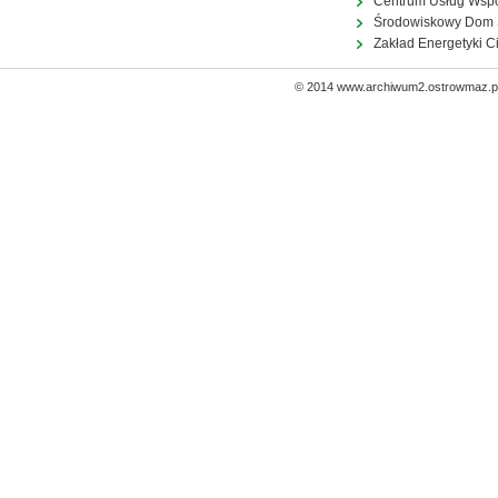
Centrum Usług Wsp
Środowiskowy Dom
Zakład Energetyki C
© 2014 www.archiwum2.ostrowmaz.pl 