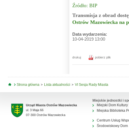
Źródło: BIP
Transmisja z obrad dostę
Ostrów Mazowiecka na p
Data wydarzenia:
10-04-2019 13:00
drukuj
pobierz plik
Jesteś tutaj
Strona główna
Lista aktualności
VI Sesja Rady Miasta
Miejskie jednostki i sp
Miejski Dom Kultury
Urząd Miasta Ostrów Mazowiecka
ul. 3 Maja 66
Miejska Biblioteka P
07-300 Ostrów Mazowiecka
Centrum Usług Wsp
Środowiskowy Dom