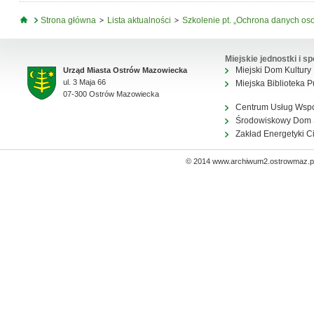
Jesteś tutaj
Strona główna
Lista aktualności
Szkolenie pt. „Ochrona danych oso
Miejskie jednostki i sp
Miejski Dom Kultury
Urząd Miasta Ostrów Mazowiecka
ul. 3 Maja 66
Miejska Biblioteka P
07-300 Ostrów Mazowiecka
Centrum Usług Wsp
Środowiskowy Dom
Zakład Energetyki C
© 2014 www.archiwum2.ostrowmaz.pl 