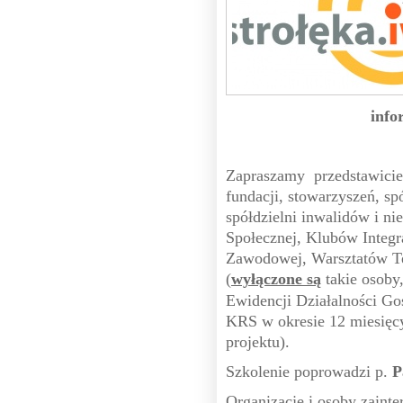
info
Zapraszamy przedstawicie
fundacji, stowarzyszeń, spó
spółdzielni inwalidów i n
Społecznej, Klubów Integr
Zawodowej, Warsztatów Ter
(
wyłączone są
takie osoby,
Ewidencji Działalności Go
KRS w okresie 12 miesięcy
projektu).
Szkolenie poprowadzi p.
P
Organizacje i osoby zaint