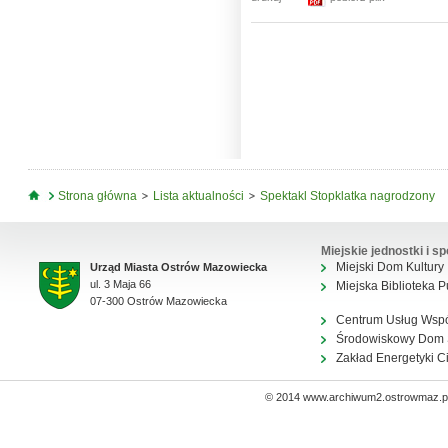
Jesteś tutaj
Strona główna
Lista aktualności
Spektakl Stopklatka nagrodzony
Miejskie jednostki i sp
Miejski Dom Kultury
Urząd Miasta Ostrów Mazowiecka
ul. 3 Maja 66
Miejska Biblioteka P
07-300 Ostrów Mazowiecka
Centrum Usług Wsp
Środowiskowy Dom
Zakład Energetyki C
© 2014 www.archiwum2.ostrowmaz.pl 