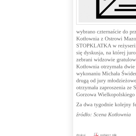
wybrano czternaście do pr
Kotłownia z Ostrowi Mazow
STOPKLATKA w reżyserii 
się dyskusja, na której jur
zebrani widzowie gratulow
Kotłownia otrzymała dwie 
wykonaniu Michała Świders
drugą od jury młodzieżow
otrzymała zaproszenia ze 
Gorzowa Wielkopolskiego
Za dwa tygodnie kolejny f
źródło: Scena Kotłownia
drukuj
pobierz plik