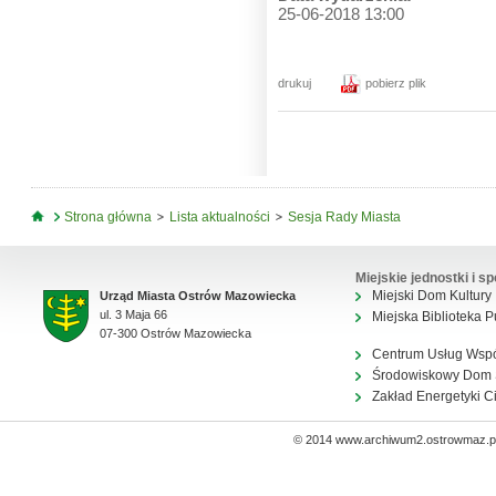
25-06-2018 13:00
drukuj
pobierz plik
Jesteś tutaj
Strona główna
Lista aktualności
Sesja Rady Miasta
Miejskie jednostki i sp
Miejski Dom Kultury
Urząd Miasta Ostrów Mazowiecka
ul. 3 Maja 66
Miejska Biblioteka P
07-300 Ostrów Mazowiecka
Centrum Usług Wsp
Środowiskowy Dom
Zakład Energetyki C
© 2014 www.archiwum2.ostrowmaz.pl 