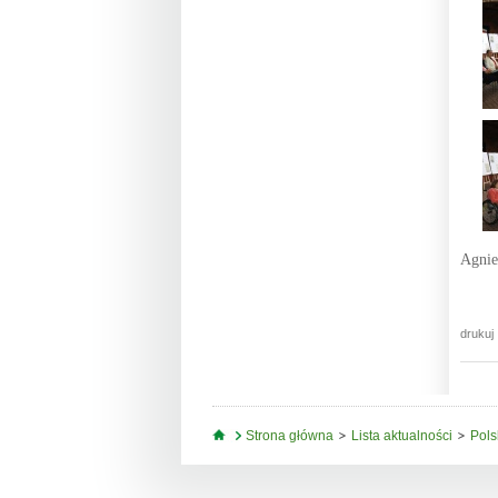
Agnie
drukuj
Jesteś tutaj
Strona główna
Lista aktualności
Pols