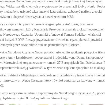
wiskowego Domu Samopomocy i uczestniczki Sekcji literackiej Uniwersytetu
iego Wieku, zaś dla chętnych przygotowano do prezentacji
Dobrą Panią
. Podc
zy można było usłyszeć takty muzyki kataryniarza, zobaczyć gadżety z epoki
ywizmu i obejrzeć różne wydania nowel ze zbioru MBP.
cy czytający otrzymali w prezencie egzemplarze
Katarynki
, opatrzone
tkowym stemplem, który Kancelaria Prezydenta przesłała z okazji tegorocznej
ny Narodowego Czytania. Upominki ufundował Tomasz Pudełko– właściciel
wni książek EDYP. Pieczęć przystawiano również na egzemplarzach powieści
iesionych przez czytelników oraz na pamiątkowych fiszkach.
wskie Narodowe Czytanie Nowel polskich uświetniło spotkanie poetyckie
Wiem
jestem
Anny Lendzioszek- podopiecznej Środowiskowego Domu Samopomocy
wi Mazowieckiej zorganizowane w ramach 27 Europejskich Dni Dziedzictwa. 
zaprezentowała swoją twórczość, w tym wiersze napisane specjalnie na tę okazj
otkaniu dzieci z Miejskiego Przedszkola nr 2 przedstawiły inscenizację i monta
o- muzyczny pt.
Nasza Ojczyzna
, który również został zorganizowany w ramac
DD.
ujemy wszystkim za udział i zapraszamy do Narodowego Czytania 2020, podcz
go będziemy czytać
Balladynę
Juliusza Słowackiego.