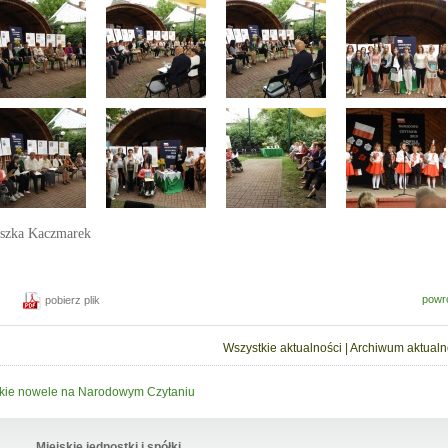
szka Kaczmarek
powr
pobierz plik
Wszystkie aktualności
|
Archiwum aktualn
kie nowele na Narodowym Czytaniu
Miejskie jednostki i spółki