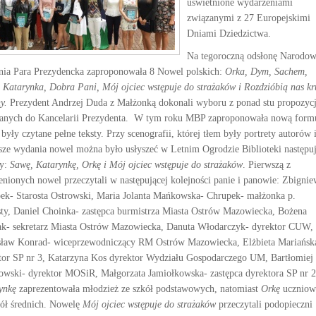
uświetnione wydarzeniami
związanymi z 27 Europejskimi
Dniami Dziedzictwa.
Na tegoroczną odsłonę Narodo
nia Para Prezydencka zaproponowała 8 Nowel polskich:
Orka, Dym, Sachem,
 Katarynka, Dobra Pani, Mój ojciec wstępuje do strażaków i Rozdzióbią nas kr
y.
Prezydent Andrzej Duda z Małżonką dokonali wyboru z ponad stu propozycj
łanych do Kancelarii Prezydenta. W tym roku MBP zaproponowała nową form
 były czytane pełne teksty. Przy scenografii, której tłem były portrety autorów 
sze wydania nowel można było usłyszeć w Letnim Ogrodzie Biblioteki następu
ry:
Sawę, Katarynkę, Orkę i Mój ojciec wstępuje do strażaków
. Pierwszą z
nionych nowel przeczytali w następującej kolejności panie i panowie: Zbigni
ek- Starosta Ostrowski, Maria Jolanta Mańkowska- Chrupek- małżonka p.
sty, Daniel Choinka- zastępca burmistrza Miasta Ostrów Mazowiecka, Bożena
ak- sekretarz Miasta Ostrów Mazowiecka, Danuta Włodarczyk- dyrektor CUW,
ław Konrad- wiceprzewodniczący RM Ostrów Mazowiecka, Elżbieta Mariańsk
tor SP nr 3, Katarzyna Kos dyrektor Wydziału Gospodarczego UM, Bartłomiej
owski- dyrektor MOSiR, Małgorzata Jamiołkowska- zastępca dyrektora SP nr 2
ynkę
zaprezentowała młodzież ze szkół podstawowych, natomiast
Orkę
uczniow
kół średnich. Nowelę
Mój ojciec wstępuje do strażaków
przeczytali podopieczni