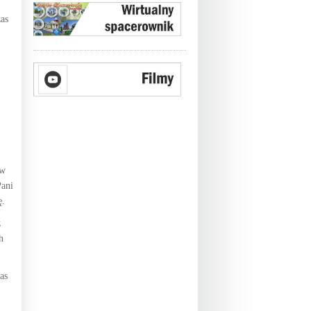
zas
 w
Pani
ę.
ż
h
as