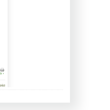
ót
ości