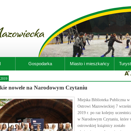
d
Gospodarka
Miasto i mieszkańcy
Turyst
.2019
skie nowele na Narodowym Czytaniu
Miejska Biblioteka Publiczna w
Ostrowi Mazowieckiej 7 wrześn
2019 r. po raz kolejny uczestnic
w Narodowym Czytaniu, które 
ostrowskiej książnicy zostało