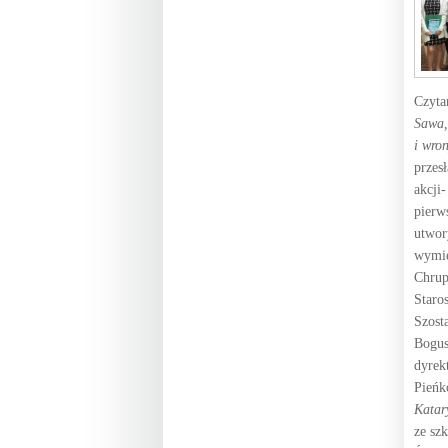
Czyta
Sawa,
i wron
przes
akcji-
pierw
utwo
wymie
Chrup
Staro
Szost
Bogus
dyrek
Pieńk
Katar
ze sz