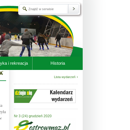
yka i rekreacja
Historia
Lista wydarzeń
ia
zyła
Nr 3 (24) grudzień 2020
w