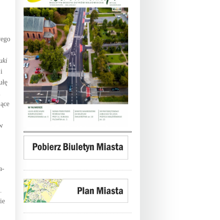
wego
uki
i
ułę
i
jące
ew
a-
.
ie