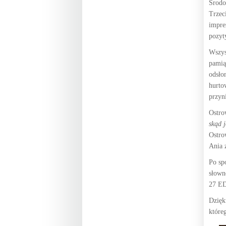
Środo
Trzec
impre
pozyt
Wszys
pamią
odsło
hurto
przyn
Ostro
skąd 
Ostro
Ania 
Po sp
słown
27 E
Dzięk
które