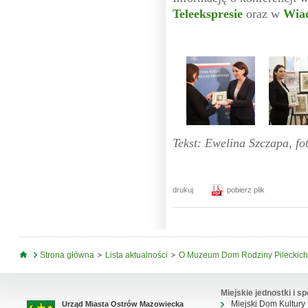
Teleekspresie
oraz w
Wia
Tekst: Ewelina Szczapa, fo
drukuj
pobierz plik
Jesteś tutaj
Strona główna
Lista aktualności
O Muzeum Dom Rodziny Pileckich n
Miejskie jednostki i sp
Miejski Dom Kultury
Urząd Miasta Ostrów Mazowiecka