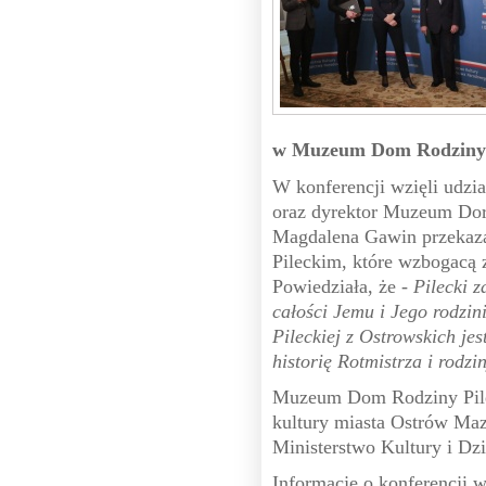
w Muzeum Dom Rodziny P
W konferencji wzięli udzi
oraz dyrektor Muzeum Doro
Magdalena Gawin przekaza
Pileckim, które wzbogacą
Powiedziała, że -
Pilecki 
całości Jemu i Jego rodzin
Pileckiej z Ostrowskich je
historię Rotmistrza i rodzi
Muzeum Dom Rodziny Pilec
kultury miasta Ostrów Ma
Ministerstwo Kultury i D
Informację o konferencji