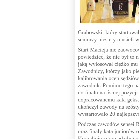
Grabowski, który startował
seniorzy niestety musieli 
Start Macieja nie zaowoc
powiedzieć, że nie był to 
jaką wylosował ciężko mu b
Zawodnicy, którzy jako pie
kalibrowania ocen sędziów
zawodnik. Pomimo tego na
do finału na ósmej pozycji
dopracowanemu kata geksai
ukończył zawody na szósty
wystartowało 20 najlepszy
Podczas zawodów sensei R
oraz finały kata junioró
Koszalinie zgromadziły p