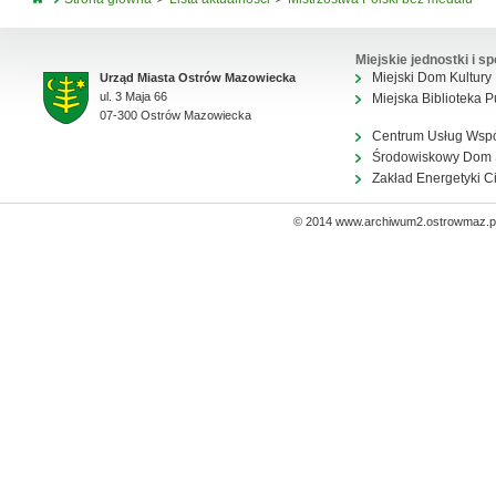
Miejskie jednostki i sp
Miejski Dom Kultury
Urząd Miasta Ostrów Mazowiecka
ul. 3 Maja 66
Miejska Biblioteka P
07-300 Ostrów Mazowiecka
Centrum Usług Wsp
Środowiskowy Dom
Zakład Energetyki C
© 2014 www.archiwum2.ostrowmaz.pl 