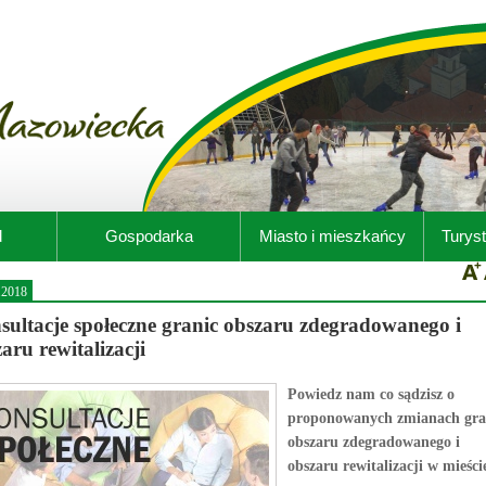
d
Gospodarka
Miasto i mieszkańcy
Turyst
.2018
sultacje społeczne granic obszaru zdegradowanego i
aru rewitalizacji
Powiedz nam co sądzisz o
proponowanych zmianach gra
obszaru zdegradowanego i
obszaru rewitalizacji w mieści