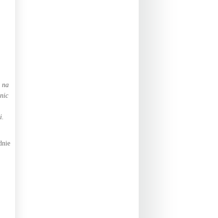
i na
nic
i.
dnie