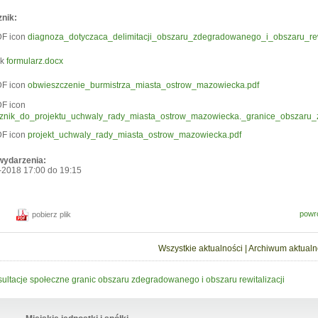
znik:
diagnoza_dotyczaca_delimitacji_obszaru_zdegradowanego_i_obszaru_rewi
formularz.docx
obwieszczenie_burmistrza_miasta_ostrow_mazowiecka.pdf
cznik_do_projektu_uchwaly_rady_miasta_ostrow_mazowiecka._granice_obszaru_
projekt_uchwaly_rady_miasta_ostrow_mazowiecka.pdf
wydarzenia:
-2018
17:00
do
19:15
powr
pobierz plik
Wszystkie aktualności
|
Archiwum aktualn
ultacje społeczne granic obszaru zdegradowanego i obszaru rewitalizacji