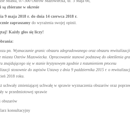
zie Miasta, 07-300 Ostrów Mazowiecka, ul. 3 Maja 66,
 są zbierane w okresie
ia 9 maja 2018 r. do dnia 14 czerwca 2018 r.
cznie zapraszamy
do wyrażenia swojej opinii.
taj! Każdy głos się liczy!
brania:
oza pn.
Wyznaczanie granic obszaru zdegradowanego oraz obszaru rewitalizacj
ie miasta Ostrów Mazowiecka. Opracowanie stanowi podstawę do określenia gra
ru znajdującego się w stanie kryzysowym zgodnie z rozumieniem procesu
lizacji stosownie do zapisów Ustawy z dnia 9 października 2015 r. o rewitalizacj
ień 2018 roku.
kt uchwały zmieniającej uchwałę w sprawie wyznaczenia obszarów oraz poprze
ły w przedmiotowej sprawie
 obszarów
larz konsultacyjny