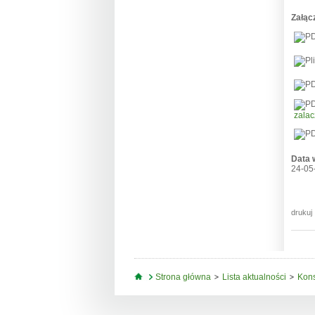
Załąc
zala
Data 
24-05
drukuj
Jesteś tutaj
Strona główna
Lista aktualności
Kons