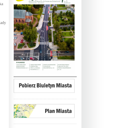
ka
Rady