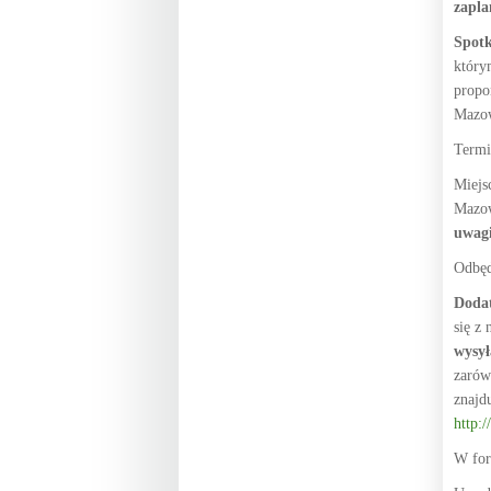
zapl
Spotk
który
propo
Mazow
Termi
Miejs
Mazow
uwagi
Odbęd
Doda
się z
wysył
zarów
znajdu
http:
W for