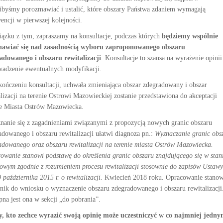
libyśmy porozmawiać i ustalić, które obszary Państwa zdaniem wymagają
wencji w pierwszej kolejności.
ązku z tym, zapraszamy na konsultacje, podczas których
będziemy wspólnie
nawiać się nad zasadnością wyboru zaproponowanego obszaru
adowanego i obszaru rewitalizacji
. Konsultacje to szansa na wyrażenie opinii
adzenie ewentualnych modyfikacji.
kończeniu konsultacji, uchwała zmieniająca obszar zdegradowany i obszar
alizacji na terenie Ostrowi Mazowieckiej zostanie przedstawiona do akceptacji
e Miasta Ostrów Mazowiecka.
nanie się z zagadnieniami związanymi z propozycją nowych granic obszaru
adowanego i obszaru rewitalizacji ułatwi diagnoza pn.:
Wyznaczanie granic obs
adowanego oraz obszaru rewitalizacji na terenie miasta Ostrów Mazowiecka.
owanie stanowi podstawę do określenia granic obszaru znajdującego się w stan
sowym zgodnie z rozumieniem procesu rewitalizacji stosownie do zapisów Ustawy
 października 2015 r. o rewitalizacji.
Kwiecień 2018 roku. Opracowanie stanow
znik do wniosku o wyznaczenie obszaru zdegradowanego i obszaru rewitalizacji
pna jest ona w sekcji „do pobrania”.
, kto zechce wyrazić swoją opinię może uczestniczyć w co najmniej jedny