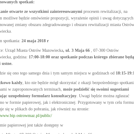
anowanych spotkań:
anie otwarte ze wszystkimi zainteresowanymi
procesem rewitalizacji, na
m możliwe będzie omówienie propozycji, wyrażenie opinii i uwag dotyczących
nowanej zmiany obszaru zdegradowanego i obszaru rewitalizacji miasta Ostró
iecka.
n spotkania:
24 maja 2018 r
ce: Urząd Miasta Ostrów Mazowiecka
, ul. 3 Maja 66
, 07-300 Ostrów
iecka, godzina:
17:00-18:00 oraz spotkanie podczas którego zbierane będą
 ustne.
zie się ono tego samego dnia i tym samym miejscu w godzinach od
18:15-19:
tkowo każdy
, kto nie będzie mógł skorzystać z okazji bezpośredniego spotkani
 nami w zaproponowanych terminach,
może podzielić się swoimi sugestiami
ając uzupełniony formularz konsultacyjny
. Uwagi będzie można zgłaszać
no w formie papierowej, jak i elektronicznej. Przygotowany w tym celu formu
je się w plikach do pobrania, jak również na stronie:
//www.bip.ostrowmaz.pl/public/
mie papierowej jest także dostępny w