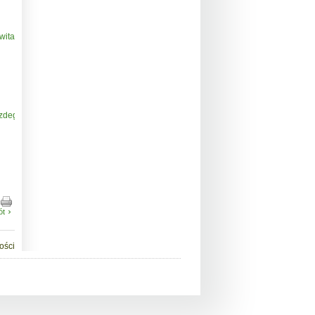
talizacji.pdf
zdegradowanego_i_obszaru_rewitalizacji_na_ternie_miasta_ostrow_mazowiecka.
ót
ości