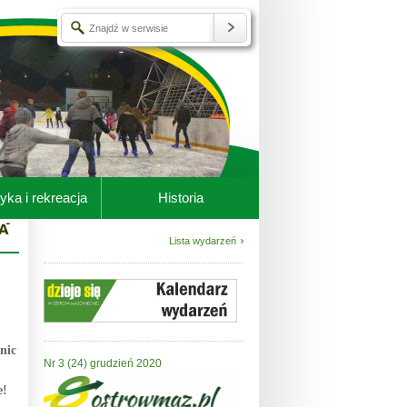
yka i rekreacja
Historia
Lista wydarzeń
nic
Nr 3 (24) grudzień 2020
e!