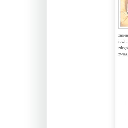
zmien
rewit
zdegr
związ