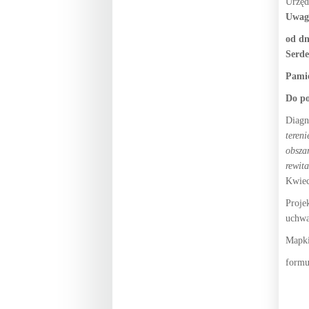
Urzęd
Uwagi
od dn
Serde
Pamię
Do po
Diagn
teren
obsza
rewita
Kwiec
Proje
uchwa
Mapki
formu