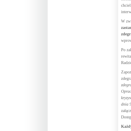
chcie
inter
W zwi
zasta
zdegr
wprow
Po za
rewit
Radzi
Zapoz
zdegr
zdegr
Oprac
kryzy
dnia 9
załąc
Dostę
Każdy