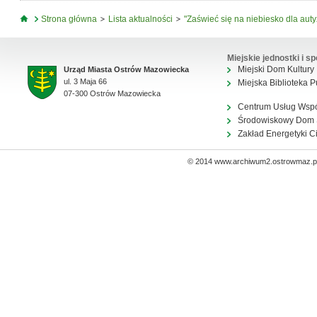
Jesteś tutaj
Strona główna
Lista aktualności
"Zaświeć się na niebiesko dla aut
Miejskie jednostki i sp
Miejski Dom Kultury
Urząd Miasta Ostrów Mazowiecka
ul. 3 Maja 66
Miejska Biblioteka P
07-300 Ostrów Mazowiecka
Centrum Usług Wsp
Środowiskowy Dom
Zakład Energetyki C
© 2014 www.archiwum2.ostrowmaz.pl 