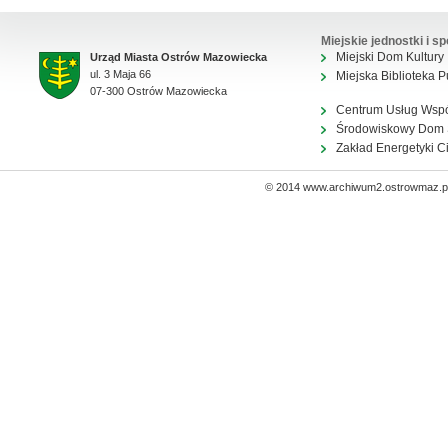
Miejskie jednostki i sp
Miejski Dom Kultury
Urząd Miasta Ostrów Mazowiecka
ul. 3 Maja 66
Miejska Biblioteka P
07-300 Ostrów Mazowiecka
Centrum Usług Wsp
Środowiskowy Dom
Zakład Energetyki C
© 2014 www.archiwum2.ostrowmaz.pl 