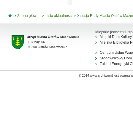
Jesteś tutaj
Strona główna
Lista aktualności
X sesja Rady Miasta Ostrów Mazo
Miejskie jednostki i sp
Miejski Dom Kultury
Urząd Miasta Ostrów Mazowiecka
ul. 3 Maja 66
Miejska Biblioteka P
07-300 Ostrów Mazowiecka
Centrum Usług Wsp
Środowiskowy Dom
Zakład Energetyki C
© 2014 www.archiwum2.ostrowmaz.pl 