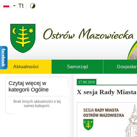
Przejdź do treści
Aktualności
Samorząd
Gospodar
Czytaj więcej w
17.09.2019
kategorii Ogólne
X sesja Rady Miast
Brak innych aktualności o tej
samej kategorii.