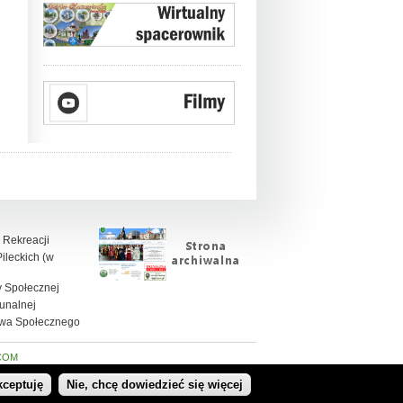
 Rekreacji
leckich (w
 Społecznej
unalnej
twa Społecznego
COM
kceptuję
Nie, chcę dowiedzieć się więcej