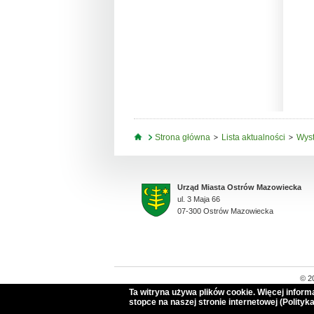
Jesteś tutaj
Strona główna
Lista aktualności
Wyst
Urząd Miasta Ostrów Mazowiecka
ul. 3 Maja 66
07-300 Ostrów Mazowiecka
© 2
Ta witryna używa plików cookie. Więcej infor
stopce na naszej stronie internetowej (Polityka