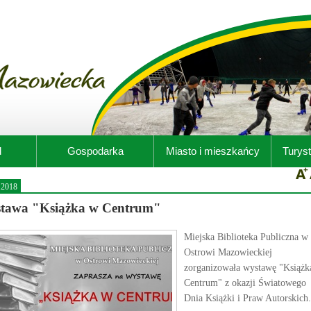
d
Gospodarka
Miasto i mieszkańcy
Turyst
.2018
tawa "Książka w Centrum"
Miejska Biblioteka Publiczna w
Ostrowi Mazowieckiej
zorganizowała wystawę "Książk
Centrum" z okazji Światowego
Dnia Książki i Praw Autorskich.