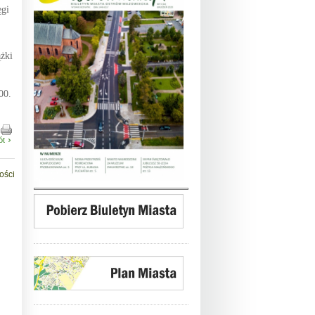
ęgi
żki
00.
ót
ości