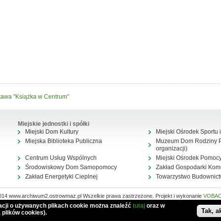
awa "Książka w Centrum"
Miejskie jednostki i spółki
Miejski Dom Kultury
Miejski Ośrodek Sportu i
Miejska Biblioteka Publiczna
Muzeum Dom Rodziny Pi
organizacji)
Centrum Usług Wspólnych
Miejski Ośrodek Pomocy
Środowiskowy Dom Samopomocy
Zakład Gospodarki Kom
Zakład Energetyki Cieplnej
Towarzystwo Budownic
014 www.archiwum2.ostrowmaz.pl Wszelkie prawa zastrzeżone. Projekt i wykonanie
VOBA
Mapa serwisu
macji o używanych plikach cookie można znaleźć
tutaj
oraz w
Tak, a
 plików cookies).