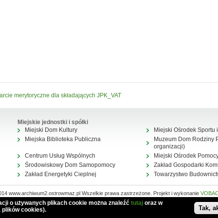
rcie merytoryczne dla składających JPK_VAT
Miejskie jednostki i spółki
Miejski Dom Kultury
Miejski Ośrodek Sportu i
Miejska Biblioteka Publiczna
Muzeum Dom Rodziny Pi
organizacji)
Centrum Usług Wspólnych
Miejski Ośrodek Pomocy
Środowiskowy Dom Samopomocy
Zakład Gospodarki Kom
Zakład Energetyki Cieplnej
Towarzystwo Budownic
014 www.archiwum2.ostrowmaz.pl Wszelkie prawa zastrzeżone. Projekt i wykonanie
VOBA
Mapa serwisu
macji o używanych plikach cookie można znaleźć
tutaj
oraz w
Tak, a
 plików cookies).