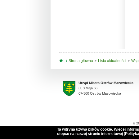
Jesteś tutaj
Strona główna
Lista aktualności
Wspa
Urząd Miasta Ostrów Mazowiecka
ul. 3 Maja 66
07-300 Ostrów Mazowiecka
© 2
Ta witryna używa plików cookie. Więcej infor
stopce na naszej stronie internetowej (Polityka