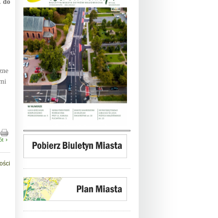
. do
zne
ami
ót
ości