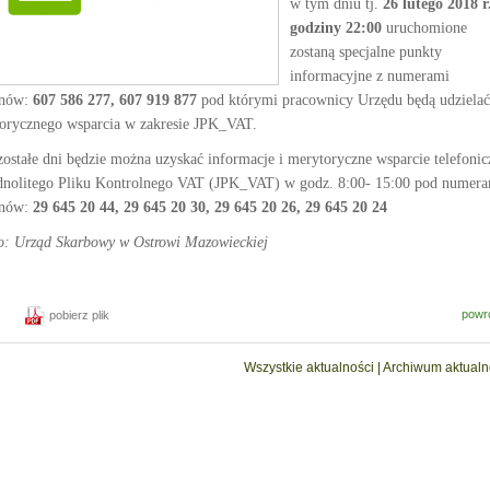
w tym dniu tj.
26 lutego 2018 r
godziny 22:00
uruchomione
zostaną specjalne punkty
informacyjne z numerami
onów:
607 586 277, 607 919 877
pod którymi pracownicy Urzędu będą udzielać
orycznego wsparcia w zakresie JPK_VAT.
ostałe dni będzie można uzyskać informacje i merytoryczne wsparcie telefonic
ednolitego Pliku Kontrolnego VAT (JPK_VAT) w godz. 8:00- 15:00 pod numer
onów:
29 645 20 44, 29 645 20 30, 29 645 20 26, 29 645 20 24
o: Urząd Skarbowy w Ostrowi Mazowieckiej
powr
pobierz plik
Wszystkie aktualności
|
Archiwum aktualn