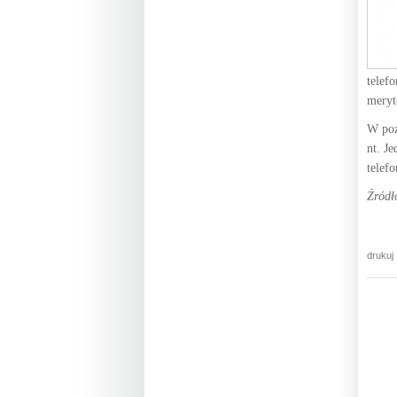
telef
meryt
W poz
nt. J
telef
Źródł
drukuj