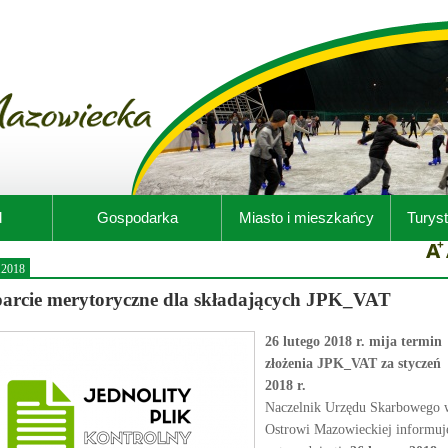
d
Gospodarka
Miasto i mieszkańcy
Turyst
.2018
arcie merytoryczne dla składających JPK_VAT
26 lutego 2018 r. mija termin
złożenia JPK_VAT za styczeń
2018 r.
Naczelnik Urzędu Skarbowego 
Ostrowi Mazowieckiej informuj