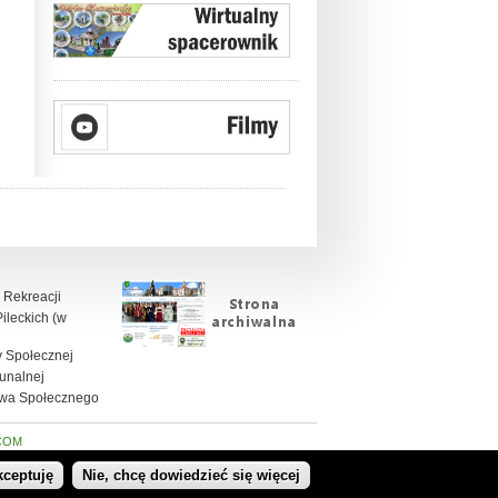
 Rekreacji
leckich (w
 Społecznej
unalnej
twa Społecznego
COM
kceptuję
Nie, chcę dowiedzieć się więcej