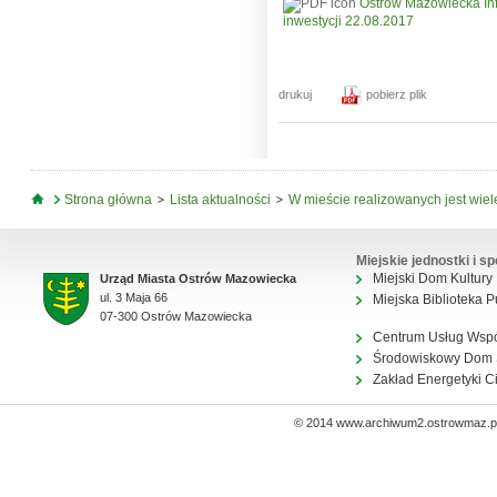
Ostrów Mazowiecka Info
inwestycji 22.08.2017
drukuj
pobierz plik
Jesteś tutaj
Strona główna
Lista aktualności
W mieście realizowanych jest wiele
Miejskie jednostki i sp
Miejski Dom Kultury
Urząd Miasta Ostrów Mazowiecka
ul. 3 Maja 66
Miejska Biblioteka P
07-300 Ostrów Mazowiecka
Centrum Usług Wsp
Środowiskowy Dom
Zakład Energetyki C
© 2014 www.archiwum2.ostrowmaz.pl 