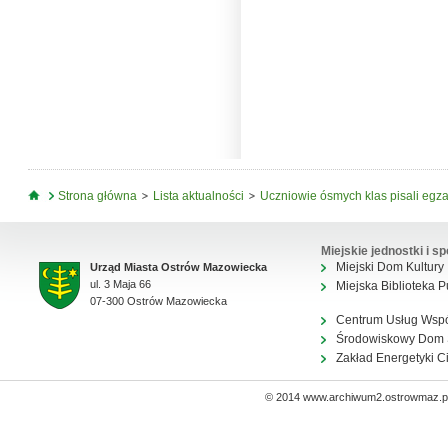
Jesteś tutaj
Strona główna
Lista aktualności
Uczniowie ósmych klas pisali egz
Miejskie jednostki i sp
Miejski Dom Kultury
Urząd Miasta Ostrów Mazowiecka
ul. 3 Maja 66
Miejska Biblioteka P
07-300 Ostrów Mazowiecka
Centrum Usług Wsp
Środowiskowy Dom
Zakład Energetyki C
© 2014 www.archiwum2.ostrowmaz.pl 