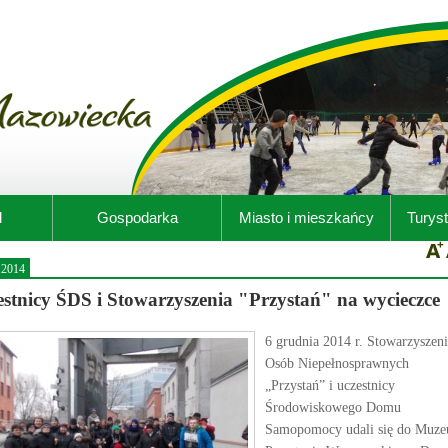
d
Gospodarka
Miasto i mieszkańcy
Turyst
.2014
estnicy ŚDS i Stowarzyszenia "Przystań" na wycieczce
6 grudnia 2014 r. Stowarzyszen
Osób Niepełnosprawnych
„Przystań” i uczestnicy
Środowiskowego Domu
Samopomocy udali się do Muz