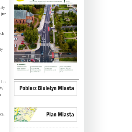
iły
 już
ych
ły
o
ci o
. W
m
ca.