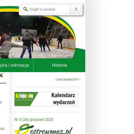
yka i rekreacja
Historia
Lista wydarzeń
ie
Nr 3 (24) grudzień 2020
eum