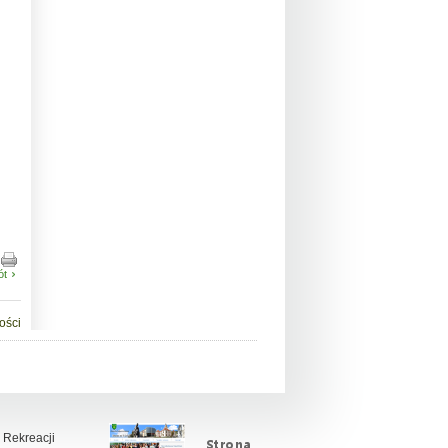
ót
ości
 Rekreacji