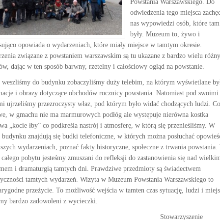
Powstania Warszawskiego. Do
odwiedzenia tego miejsca zachęc
nas wypowiedzi osób, które tam
były. Muzeum to, żywo i
esująco opowiada o wydarzeniach, które miały miejsce w tamtym okresie.
zenia związane z powstaniem warszawskim są tu ukazane z bardzo wielu różn
ów, dając w ten sposób barwny, rzetelny i całościowy ogląd na powstanie.
 weszliśmy do budynku zobaczyliśmy duży telebim, na którym wyświetlane by
macje i obrazy dotyczące obchodów rocznicy powstania. Natomiast pod swoimi
mi ujrzeliśmy przezroczysty właz, pod którym było widać chodzących ludzi. C
we, w gmachu nie ma marmurowych podłóg ale występuje nierówna kostka
wa „kocie łby” co podkreśla nastrój i atmosferę, w którą się przenieśliśmy. W
 budynku znajdują się budki telefoniczne, w których można posłuchać opowieś
jszych wydarzeniach, poznać fakty historyczne, społeczne z trwania powstania
e całego pobytu jesteśmy zmuszani do refleksji do zastanowienia się nad wielki
zmem i dramaturgią tamtych dni. Prawdziwe przedmioty są świadectwem
tyczności tamtych wydarzeń. Wizyta w Muzeum Powstania Warszawskiego to
arygodne przeżycie. To możliwość wejścia w tamten czas sytuację, ludzi i miejs
śmy bardzo zadowoleni z wycieczki.
towarzyszenie