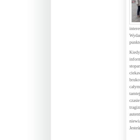
inter
Wydar
punkt
Kiedy
infor
stopa
cieka
bruko
całym
tamte
czasi
tragi
auten
niewi
Jeste
S