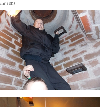
stań” i ŚDS