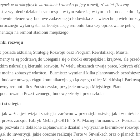
zynek w atrakcyjnych warunkach i szeroko pojęty rozwój, również fizyczny.
strz wymienił działania samorządu w tym zakresie, w tym m.in. oddane do uż
siłownie plenerowe, budowę zadaszonego lodowiska z nawierzchnią wielofunkc
łorocznego wykorzystania, kontynuację remontu kina czy opracowanie pełnej
entacji na remont stadionu miejskiego.
nki rozwoju
o posiada aktualną Strategię Rozwoju oraz Program Rewitalizacji Miasta.
enty te są podstawą do ubiegania się o środki europejskie i krajowe, ale przed
tkim nakreślają kierunki rozwoju. W wielu obszarach trwają prace, których efe
e można zobaczyć wkrótce. Burmistrz wymienił kilka planowanych przedsięwz
 budowę nowego ciągu komunikacyjnego łączącego ulicę Małkińską i Parkową
owny remont ulicy Podstoczysko, przyjęcie nowego Miejskiego Planu
podarowania Przestrzennego, budowę szkoły i przedszkola.
 i strategia
 jak ważna jest wizja i strategia, zarówno w przedsiębiorstwie, jak i w mieście
 prezes zarządu Fabryk Mebli „FORTE” S.A. Maciej Formanowicz. Posiadanie
egii pozwala na dokładne zaplanowanie działań i wytyczanie kierunków rozwoju
zał do inwestycji, jakie obecnie realizuje Forte w Suwałkach oraz o planach f