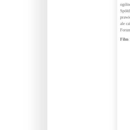
ogóln
Spółd
prawi
ale c
Forum
Film 