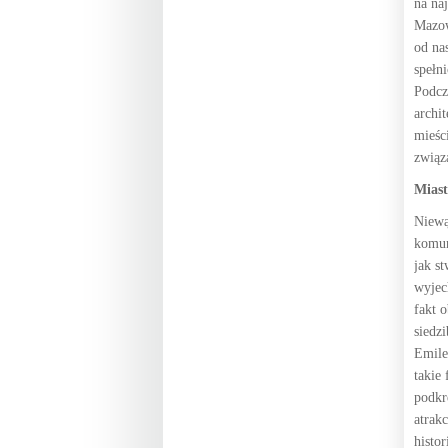
na na
Mazow
od na
spełn
Podcz
archi
mieśc
związ
Miast
Niewą
komun
jak s
wyjec
fakt 
siedz
Emile
takie
podkr
atrak
histo