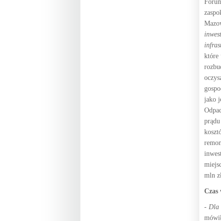
Forum
zaspo
Mazow
inwes
infras
które 
rozbu
oczys
gospo
jako j
Odpad
prądu
koszt
remon
inwes
miejs
mln z
Czas 
- Dla
mówił