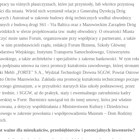
pracy na różnych płaszczyznach, które już przyniosły, lub wkrótce przyniosą
ści dla miasta. Wśród nich wymienił relacje z Generalną Dyrekcją Dróg
wych i Autostrad w zakresie budowy dróg technicznych wzdłuż obwodnicy
anych z budową drogi S61 - Via Baltica oraz z Mazowieckim Zarządem Dróg
ódzkich w sferze projektowania tzw. małej obwodnicy. O otwartości Miasta
czyć może samo Forum, organizowane przy współpracy z partnerami, a także
ł w nim przedstawicieli rządu, redakcji Forum Biznesu, Szkoły Głównej
darstwa Wiejskiego, Instytutu Transportu Samochodowego, Uniwersytetu
awskiego, a także architektów i specjalistów z zakresu bankowości. W tym rok
ła podpisana umowa na rzecz promocji kształcenia zawodowego, której stronami
ki Mebli „FORTE” S.A., Wydział Technologii Drewna SGGW, Powiat Ostrow
sto Otrów Mazowiecka. Zakłada ona promocję kształcenia technicznego począw
ecnego gimnazjum, a w przyszłości starszych klas szkoły podstawowej, przez
y średnie, i SGGW, aż do praktyk, staży i ewentualnego zatrudnienia kadry
ierskiej w Forte. Burmistrz nawiązał też do innej umowy, która jest właśnie
izowana, a dotyczy współdziałania z Ministerstwem Kultury i Dziedzictwa
owego w zakresie powołania i współprowadzenia Muzeum – Dom Rodziny
ich.
st ważne dla mieszkańców, przedsiębiorców i potencjalnych inwestorów?