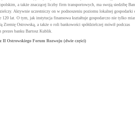
opolskim, a także znaczącej liczby firm transportowych, ma swoją siedzibę Ba
zielczy. Aktywnie uczestniczy on w podnoszeniu poziomu lokalnej gospodarki 
e 120 lat. O tym, jak instytucja finansowa kształtuje gospodarczo nie tylko mias
ałą Ziemię Ostrowską, a także o roli bankowości spółdzielczej mówił podczas
 prezes banku Bartosz Kublik.
z II Ostrowskiego Forum Rozwoju (dwie części)