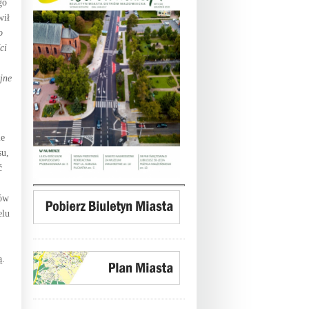
go
wił
o
ci
jne
ie
su,
ć
rów
elu
ą.