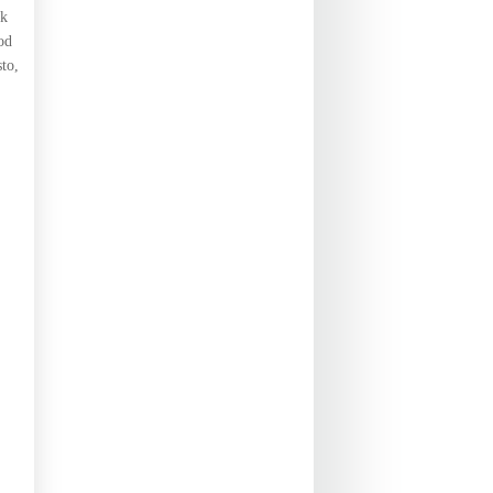
nk
od
to,