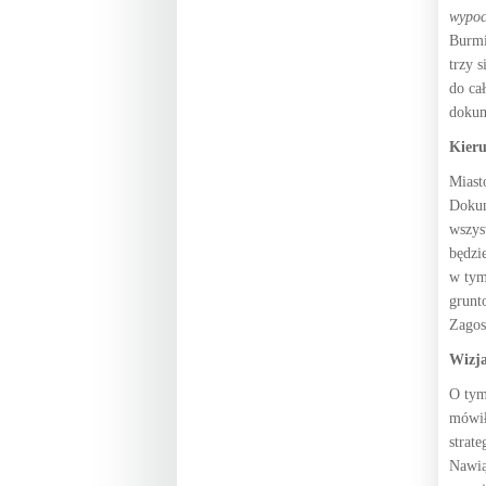
wypoc
Burmi
trzy 
do ca
dokum
Kieru
Miast
Dokum
wszys
będzi
w tym
grunt
Zagos
Wizja
O tym
mówił
strat
Nawią