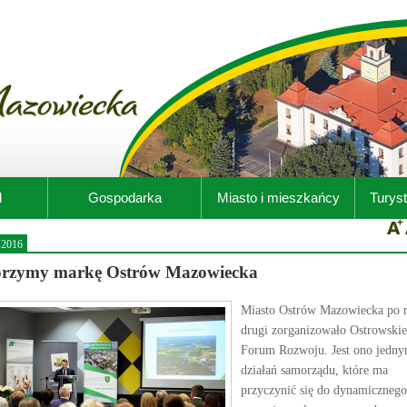
d
Gospodarka
Miasto i mieszkańcy
Turyst
.2016
rzymy markę Ostrów Mazowiecka
Miasto Ostrów Mazowiecka po 
drugi zorganizowało Ostrowskie
Forum Rozwoju. Jest ono jedny
działań samorządu, które ma
przyczynić się do dynamicznego