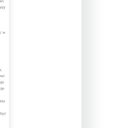
owi
leży
sc w
a,
owi
uje
oje
nia
 być