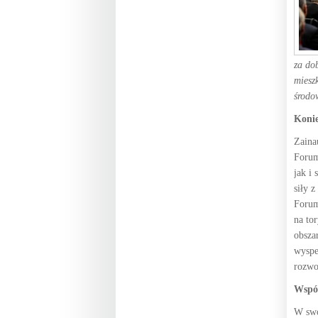
za do
miesz
środo
Konie
Zaina
Forum
jak i
siły 
Forum
na to
obsza
wyspe
rozwo
Współ
W swo