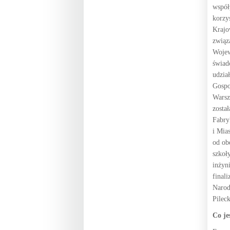
współ
korzy
Krajo
związ
Wojew
świad
udzia
Gospo
Warsz
zosta
Fabry
i Mia
od ob
szkoł
inżyn
final
Narod
Pileck
Co je