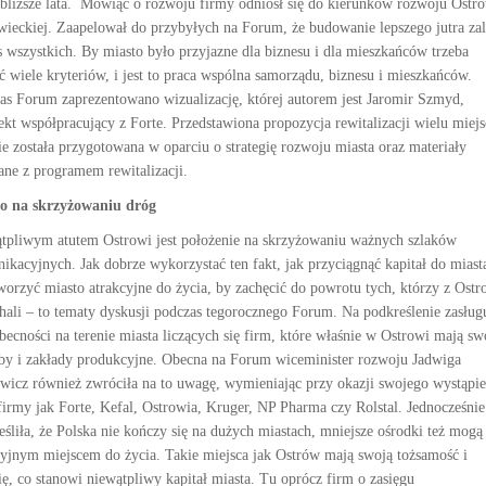
jbliższe lata. Mówiąc o rozwoju firmy odniósł się do kierunków rozwoju Ostr
ieckiej. Zaapelował do przybyłych na Forum, że budowanie lepszego jutra za
s wszystkich. By miasto było przyjazne dla biznesu i dla mieszkańców trzeba
ić wiele kryteriów, i jest to praca wspólna samorządu, biznesu i mieszkańców.
as Forum zaprezentowano wizualizację, której autorem jest Jaromir Szmyd,
tekt współpracujący z Forte. Przedstawiona propozycja rewitalizacji wielu miej
ie została przygotowana w oparciu o strategię rozwoju miasta oraz materiały
ane z programem rewitalizacji.
o na skrzyżowaniu dróg
tpliwym atutem Ostrowi jest położenie na skrzyżowaniu ważnych szlaków
ikacyjnych. Jak dobrze wykorzystać ten fakt, jak przyciągnąć kapitał do miast
tworzyć miasto atrakcyjne do życia, by zachęcić do powrotu tych, którzy z Ostr
hali – to tematy dyskusji podczas tegorocznego Forum. Na podkreślenie zasług
obecności na terenie miasta liczących się firm, które właśnie w Ostrowi mają sw
iby i zakłady produkcyjne. Obecna na Forum wiceminister rozwoju Jadwiga
wicz również zwróciła na to uwagę, wymieniając przy okazji swojego wystąpie
 firmy jak Forte, Kefal, Ostrowia, Kruger, NP Pharma czy Rolstal. Jednocześnie
eśliła, że Polska nie kończy się na dużych miastach, mniejsze ośrodki też mogą
cyjnym miejscem do życia. Takie miejsca jak Ostrów mają swoją tożsamość i
rię, co stanowi niewątpliwy kapitał miasta. Tu oprócz firm o zasięgu