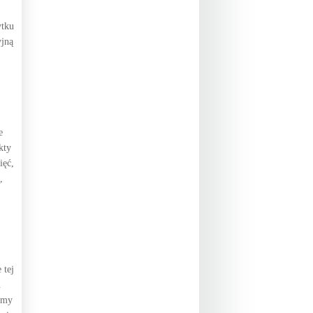
ytku
yjną
e
kty
ięć,
,
 tej
.
irmy