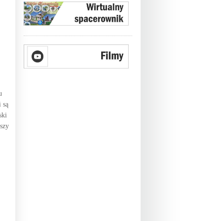
u
 są
ski
szy