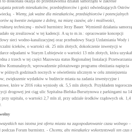
 to doskonała okazja do przedstawienia działań samorządu w zakresie
kajania potrzeb mieszkańców, przedsiębiorców i gości odwiedzających Ostrów
iecką. -
Wiemy, jak ważne dla mieszkańców, przedsiębiorców i potencjalnych
torów są kwestie związane z dobrą, na miarę czasów, ale i możliwości,
trukturą techniczną
- mówił burmistrz Jerzy Bauer. Wymienił działania samorz
udało się zrealizować w tej kadencji. A są to m.in.: opracowanie koncepcji
dowy sieci wodno-kanalizacyjnej oraz przebudowy Stacji Uzdatniania Wody i
zczalni ścieków, o wartości ok. 25 mln złotych; dokończenie inwestycji w
darce odpadami w Starym Lubiejewie o wartości 13 mln złotych, która uzyskał
edna z trzech w tej części Mazowsza status Regionalnej Instalacji Przetwarzania
ów Komunalnych; wprowadzenie pilotażowego programu obniżania napięcia
 w późnych godzinach nocnych w oświetleniu ulicznym w celu zmniejszenia
ów; zwiększenie wydatków w budżecie miasta na zadania inwestycyjne i
towe, które w 2016 roku wyniosły ok. 5,5 mln złotych. Przykładem tegoroczn
tycji drogowej jest ciąg ulic Szpitalna-Bielska-Bursztynowa z parkingami na 1
c przy szpitalu, o wartości 2,7 mln zł, przy udziale środków rządowych ok. 1,4
ł.
wolny
 wszystkich nas istotna jest oferta miasta na zagospodarowanie czasu wolnego
–
 podczas Forum burmistrz.
- Chcemy, aby mieszkańcy wykorzystywali ten czas 