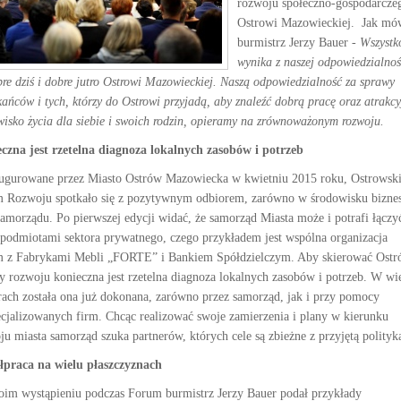
rozwoju społeczno-gospodarcze
Ostrowi Mazowieckiej. Jak mó
burmistrz Jerzy Bauer
- Wszystk
wynika z naszej odpowiedzialnoś
bre dziś i dobre jutro Ostrowi Mazowieckiej. Naszą odpowiedzialność za sprawy
kańców i tych, którzy do Ostrowi przyjadą, aby znaleźć dobrą pracę oraz atrakcy
wisko życia dla siebie i swoich rodzin, opieramy na zrównoważonym rozwoju.
czna jest rzetelna diagnoza lokalnych zasobów i potrzeb
ugurowane przez Miasto Ostrów Mazowiecka w kwietniu 2015 roku, Ostrowsk
 Rozwoju spotkało się z pozytywnym odbiorem, zarówno w środowisku bizne
 samorządu. Po pierwszej edycji widać, że samorząd Miasta może i potrafi łączy
z podmiotami sektora prywatnego, czego przykładem jest wspólna organizacja
 z Fabrykami Mebli „FORTE” i Bankiem Spółdzielczym. Aby skierować Ost
ry rozwoju konieczna jest rzetelna diagnoza lokalnych zasobów i potrzeb. W wi
rach została ona już dokonana, zarówno przez samorząd, jak i przy pomocy
cjalizowanych firm. Chcąc realizować swoje zamierzenia i plany w kierunku
ju miasta samorząd szuka partnerów, których cele są zbieżne z przyjętą polityk
praca na wielu płaszczyznach
im wystąpieniu podczas Forum burmistrz Jerzy Bauer podał przykłady