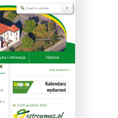
yka i rekreacja
Historia
Lista wydarzeń
raz
m z
Nr 3 (24) grudzień 2020