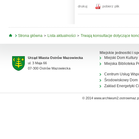
drukuj
pobierz plik
Jesteś tutaj
Strona główna
Lista aktualności
Trwają konsultacje dotyczące konc
Miejskie jednostki i sp
Miejski Dom Kultury
Urząd Miasta Ostrów Mazowiecka
ul. 3 Maja 66
Miejska Biblioteka P
07-300 Ostrów Mazowiecka
Centrum Usług Wsp
Środowiskowy Dom
Zakład Energetyki C
© 2014 www.archiwum2.ostrowmaz.pl 