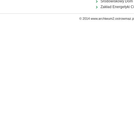
Środowiskowy Dom
Zakład Energetyki C
© 2014 www.archiwum2.ostrowmaz.pl 