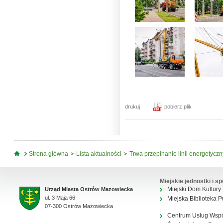
drukuj
pobierz plik
Jesteś tutaj
Strona główna
Lista aktualności
Trwa przepinanie linii energetycz
Miejskie jednostki i sp
Miejski Dom Kultury
Urząd Miasta Ostrów Mazowiecka
ul. 3 Maja 66
Miejska Biblioteka P
07-300 Ostrów Mazowiecka
Centrum Usług Wsp