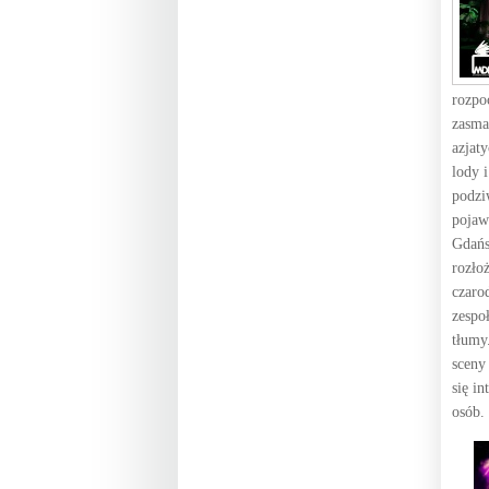
rozpo
zasma
azjat
lody 
podzi
pojaw
Gdańs
rozło
czaro
zespo
tłumy
sceny
się in
osób.