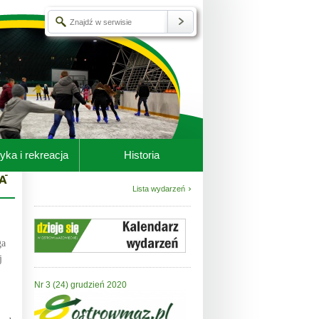
yka i rekreacja
Historia
Lista wydarzeń
ga
j
Nr 3 (24) grudzień 2020