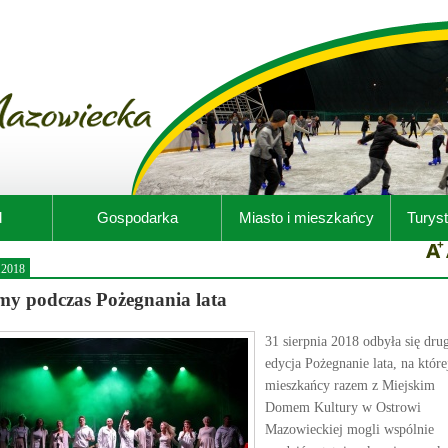
d
Gospodarka
Miasto i mieszkańcy
Turyst
.2018
my podczas Pożegnania lata
31 sierpnia 2018 odbyła się dru
edycja Pożegnanie lata, na które
mieszkańcy razem z Miejskim
Domem Kultury w Ostrowi
Mazowieckiej mogli wspólnie