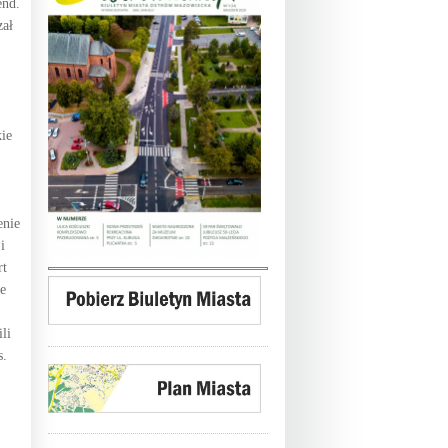
end.
zał
kie
enie
i
rt
e
li
s.