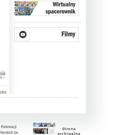
ót
ości
 Rekreacji
leckich (w