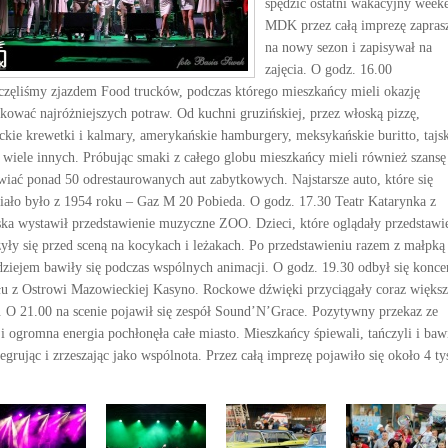
spędzić ostatni wakacyjny week
MDK przez całą imprezę zapras
na nowy sezon i zapisywał na
zajęcia. O godz. 16.00
częliśmy zjazdem Food trucków, podczas którego mieszkańcy mieli okazję
kować najróżniejszych potraw. Od kuchni gruzińskiej, przez włoską pizzę,
yckie krewetki i kalmary, amerykańskie hamburgery, meksykańskie buritto, tajs
i wiele innych. Próbując smaki z całego globu mieszkańcy mieli również szansę
wiać ponad 50 odrestaurowanych aut zabytkowych. Najstarsze auto, które się
iało było z 1954 roku – Gaz M 20 Pobieda. O godz. 17.30 Teatr Katarynka z
ka wystawił przedstawienie muzyczne ZOO. Dzieci, które oglądały przedstawi
żyły się przed sceną na kocykach i leżakach. Po przedstawieniu razem z małpką 
dziejem bawiły się podczas wspólnych animacji. O godz. 19.30 odbył się konce
łu z Ostrowi Mazowieckiej Kasyno. Rockowe dźwięki przyciągały coraz większ
. O 21.00 na scenie pojawił się zespół Sound’N’Grace. Pozytywny przekaz ze
 i ogromna energia pochłonęła całe miasto. Mieszkańcy śpiewali, tańczyli i bawi
tegrując i zrzeszając jako wspólnota. Przez całą imprezę pojawiło się około 4 ty