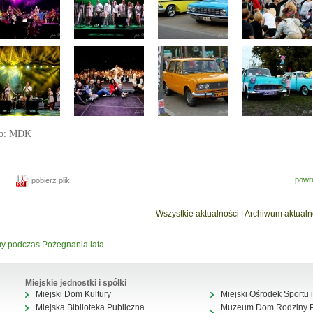
ło: MDK
powr
pobierz plik
Wszystkie aktualności
|
Archiwum aktualn
y podczas Pożegnania lata
Miejskie jednostki i spółki
Miejski Dom Kultury
Miejski Ośrodek Sportu i
Miejska Biblioteka Publiczna
Muzeum Dom Rodziny Pi