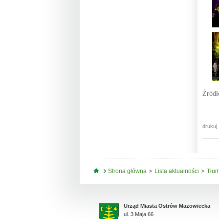
Źród
drukuj
Jesteś tutaj
Strona główna
Lista aktualności
Tłum
Urząd Miasta Ostrów Mazowiecka
ul. 3 Maja 66