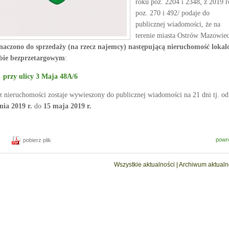
roku poz. 2204 i 2348, z 2019 
poz. 270 i 492/ podaje do
publicznej wiadomości, że na
terenie miasta Ostrów Mazowie
naczono do sprzedaży (na rzecz najemcy) następującą nieruchomość loka
bie bezprzetargowym
:
przy ulicy 3 Maja 48A/6
 nieruchomości zostaje wywieszony do publicznej wiadomości na 21 dni
tj. od
nia 2019 r.
do
15 maja 2019 r.
powr
pobierz plik
Wszystkie aktualności
|
Archiwum aktualn