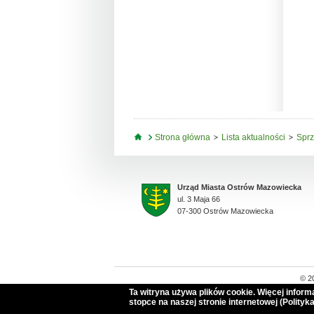
Jesteś tutaj
Strona główna
Lista aktualności
Sprz
Urząd Miasta Ostrów Mazowiecka
ul. 3 Maja 66
07-300 Ostrów Mazowiecka
© 2
Ta witryna używa plików cookie. Więcej infor
stopce na naszej stronie internetowej (Polityka