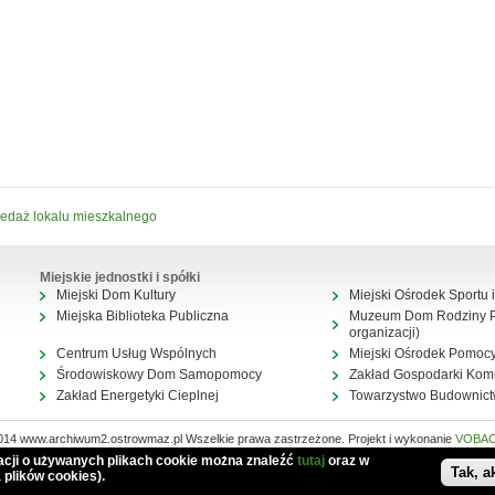
edaż lokalu mieszkalnego
Miejskie jednostki i spółki
Miejski Dom Kultury
Miejski Ośrodek Sportu i
Miejska Biblioteka Publiczna
Muzeum Dom Rodziny Pi
organizacji)
Centrum Usług Wspólnych
Miejski Ośrodek Pomocy
Środowiskowy Dom Samopomocy
Zakład Gospodarki Kom
Zakład Energetyki Cieplnej
Towarzystwo Budownic
014 www.archiwum2.ostrowmaz.pl Wszelkie prawa zastrzeżone. Projekt i wykonanie
VOBA
Mapa serwisu
macji o używanych plikach cookie można znaleźć
tutaj
oraz w
Tak, a
 plików cookies).