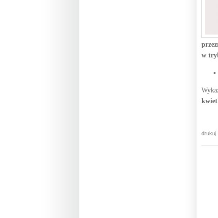
przez
w try
Wykaz
kwiet
drukuj