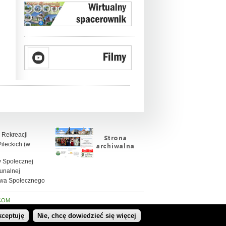
 Rekreacji
leckich (w
 Społecznej
unalnej
twa Społecznego
COM
kceptuję
Nie, chcę dowiedzieć się więcej