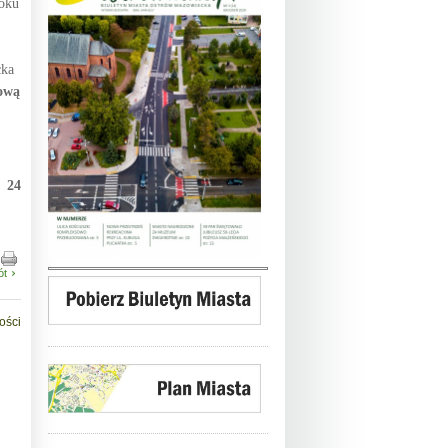
roku
cka
lową
24
ót
ości