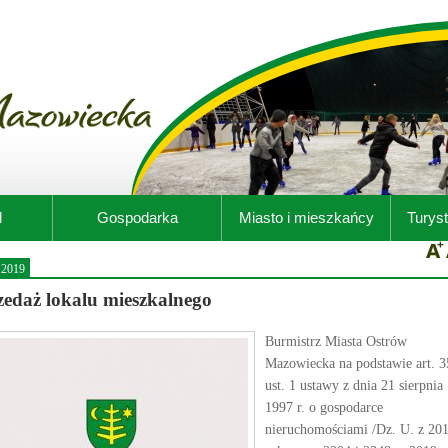
d
Gospodarka
Miasto i mieszkańcy
Turyst
.2019
zedaż lokalu mieszkalnego
Burmistrz Miasta Ostrów
Mazowiecka na podstawie art. 3
ust. 1 ustawy z dnia 21 sierpnia
1997 r. o gospodarce
nieruchomościami /Dz. U. z 20