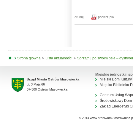
drukuj
pobierz plik
Jesteś tutaj
Strona główna
Lista aktualności
Sprzątnij po swoim psie – dystrybu
Miejskie jednostki i sp
Miejski Dom Kultury
Urząd Miasta Ostrów Mazowiecka
ul. 3 Maja 66
Miejska Biblioteka P
07-300 Ostrów Mazowiecka
Centrum Usług Wsp
Środowiskowy Dom
Zakład Energetyki C
© 2014 www.archiwum2.ostrowmaz.pl 