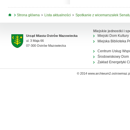
Jesteś tutaj
Strona główna
Lista aktualności
Spotkanie z wicemarszałek Senat
Miejskie jednostki i sp
Miejski Dom Kultury
Urząd Miasta Ostrów Mazowiecka
ul. 3 Maja 66
Miejska Biblioteka P
07-300 Ostrów Mazowiecka
Centrum Usług Wsp
Środowiskowy Dom
Zakład Energetyki C
© 2014 www.archiwum2.ostrowmaz.pl 