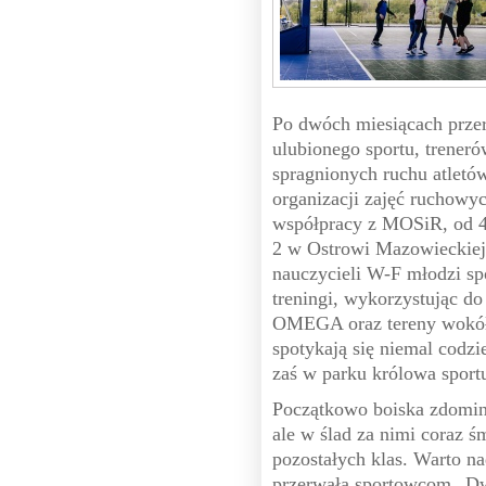
Po dwóch miesiącach prze
ulubionego sportu, treneró
spragnionych ruchu atlet
organizacji zajęć ruchowy
współpracy z MOSiR, od 4
2 w Ostrowi Mazowieckiej 
nauczycieli W-F młodzi sp
treningi, wykorzystując do
OMEGA oraz tereny wokół 
spotykają się niemal cod
zaś w parku królowa sportu
Początkowo boiska zdomin
ale w ślad za nimi coraz ś
pozostałych klas. Warto n
przerwała sportowcom „Dwó