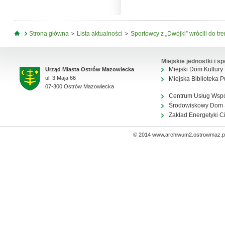
Jesteś tutaj
Strona główna
Lista aktualności
Sportowcy z „Dwójki” wrócili do tr
Miejskie jednostki i sp
Miejski Dom Kultury
Urząd Miasta Ostrów Mazowiecka
ul. 3 Maja 66
Miejska Biblioteka P
07-300 Ostrów Mazowiecka
Centrum Usług Wsp
Środowiskowy Dom
Zakład Energetyki C
© 2014 www.archiwum2.ostrowmaz.pl 