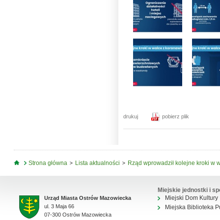
drukuj
pobierz plik
Jesteś tutaj
Strona główna
Lista aktualności
Rząd wprowadził kolejne kroki w 
Miejskie jednostki i sp
Miejski Dom Kultury
Urząd Miasta Ostrów Mazowiecka
ul. 3 Maja 66
Miejska Biblioteka P
07-300 Ostrów Mazowiecka