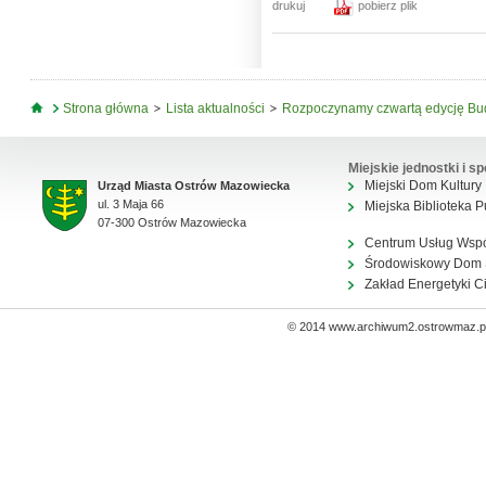
drukuj
pobierz plik
Jesteś tutaj
Strona główna
Lista aktualności
Rozpoczynamy czwartą edycję Bu
Miejskie jednostki i sp
Miejski Dom Kultury
Urząd Miasta Ostrów Mazowiecka
ul. 3 Maja 66
Miejska Biblioteka P
07-300 Ostrów Mazowiecka
Centrum Usług Wsp
Środowiskowy Dom
Zakład Energetyki C
© 2014 www.archiwum2.ostrowmaz.pl 