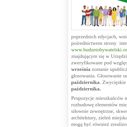
poprzednich edycjach, wni
pośrednictwem strony inte
www.budzetobywatelski.o
znajdującym się w Urzędzi
zweryfikowane pod wzglę
września
zostanie upublic
głosowania. Głosowanie o
października
. Zwycięskie
października.
Propozycje mieszkańców 
rozbudowę elementów miejsk
siłownie zewnętrzne, skwe
architektury, zieleń miejs
mogą być również zrealizo