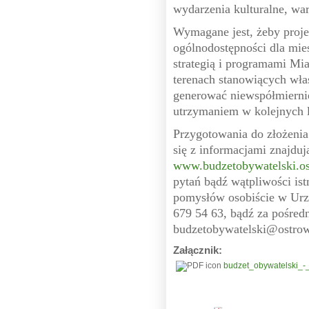
wydarzenia kulturalne, war
Wymagane jest, żeby proje
ogólnodostępności dla mie
strategią i programami Mi
terenach stanowiących wła
generować niewspółmierni
utrzymaniem w kolejnych l
Przygotowania do złożenia
się z informacjami znajduj
www.budzetobywatelski.o
pytań bądź wątpliwości ist
pomysłów osobiście w Urzęd
679 54 63, bądź za pośred
budzetobywatelski@ostro
Załącznik:
budzet_obywatelski_-_