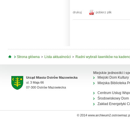
drukuj
pobierz plik
Jesteś tutaj
Strona główna
Lista aktualności
Radni wybrali ławników na kaden
Miejskie jednostki i sp
Miejski Dom Kultury
Urząd Miasta Ostrów Mazowiecka
ul. 3 Maja 66
Miejska Biblioteka P
07-300 Ostrów Mazowiecka
Centrum Usług Wsp
Środowiskowy Dom
Zakład Energetyki C
© 2014 www.archiwum2.ostrowmaz.pl 