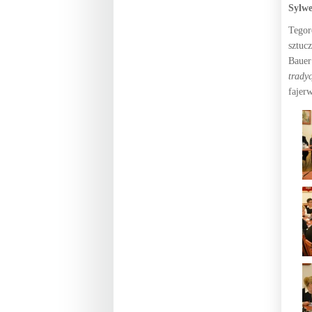
Sylwe
Tegor
sztuc
Bauer
tradyc
fajer