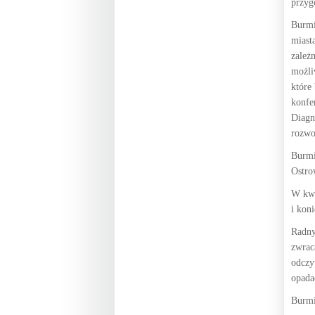
przyg
Burmi
miast
zależ
możli
które
konfe
Diagn
rozwo
Burmi
Ostro
W kwe
i kon
Radny
zwrac
odczy
opada
Burmi