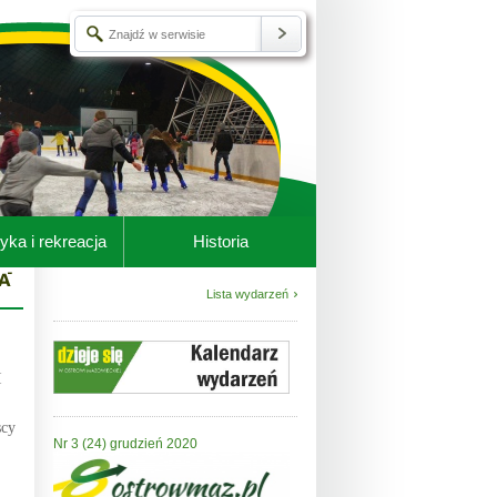
yka i rekreacja
Historia
Lista wydarzeń
I
scy
Nr 3 (24) grudzień 2020