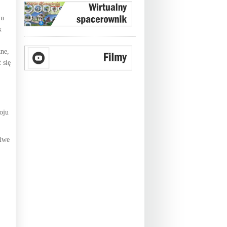
ju
k
ne,
 się
oju
liwe