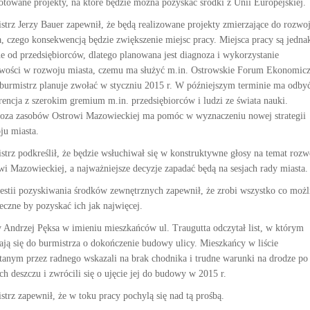
otowane projekty, na które będzie można pozyskać środki z Unii Europejskiej.
strz Jerzy Bauer zapewnił, że będą realizowane projekty zmierzające do rozwo
a, czego konsekwencją będzie zwiększenie miejsc pracy. Miejsca pracy są jedna
ne od przedsiębiorców, dlatego planowana jest diagnoza i wykorzystanie
wości w rozwoju miasta, czemu ma służyć m.in. Ostrowskie Forum Ekonomicz
 burmistrz planuje zwołać w styczniu 2015 r. W późniejszym terminie ma odbyć
rencja z szerokim gremium m.in. przedsiębiorców i ludzi ze świata nauki.
oza zasobów Ostrowi Mazowieckiej ma pomóc w wyznaczeniu nowej strategii
ju miasta.
strz podkreślił, że będzie wsłuchiwał się w konstruktywne głosy na temat rozw
wi Mazowieckiej, a najważniejsze decyzje zapadać będą na sesjach rady miasta.
stii pozyskiwania środków zewnętrznych zapewnił, że zrobi wszystko co moż
ieczne by pozyskać ich jak najwięcej.
 Andrzej Pęksa w imieniu mieszkańców ul. Traugutta odczytał list, w którym
ają się do burmistrza o dokończenie budowy ulicy. Mieszkańcy w liście
tanym przez radnego wskazali na brak chodnika i trudne warunki na drodze po
ch deszczu i zwrócili się o ujęcie jej do budowy w 2015 r.
strz zapewnił, że w toku pracy pochylą się nad tą prośbą.