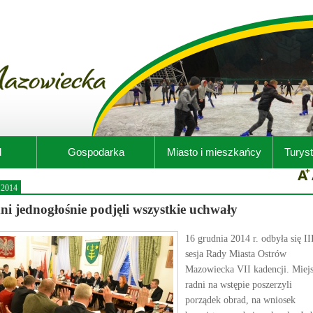
d
Gospodarka
Miasto i mieszkańcy
Turyst
.2014
i jednogłośnie podjęli wszystkie uchwały
16 grudnia 2014 r. odbyła się II
sesja Rady Miasta Ostrów
Mazowiecka VII kadencji. Miej
radni na wstępie poszerzyli
porządek obrad, na wniosek