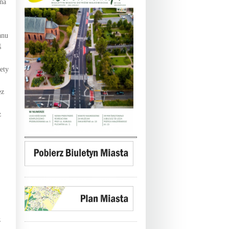
dna
anu
ś
ety
ez
z
ż