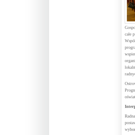
Gospo
całe 
Współ
progr
wspie
organ
lokal
radny
Ostro
Progn
oświa
Inter
Radna
posta
wybor