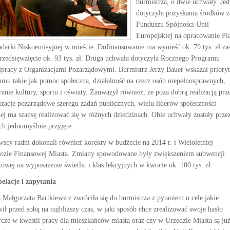
burmistrza, o dwie uchwały. Je
dotyczyła pozyskania środków z
Funduszu Spójności Unii
Europejskiej na opracowanie Pl
darki Niskoemisyjnej w mieście. Dofinansowanie ma wynieść ok. 79 tys. zł za
przedsięwzięcie ok. 93 tys. zł. Druga uchwała dotyczyła Rocznego Programu
pracy z Organizacjami Pozarządowymi. Burmistrz Jerzy Bauer wskazał prioryt
amu takie jak pomoc społeczna, działalność na rzecz osób niepełnosprawnych,
ranie kultury, sportu i oświaty. Zauważył również, że poza dobrą realizacją prz
izacje pozarządowe szeregu zadań publicznych, wielu liderów społeczności
nej ma szansę realizować się w różnych dziedzinach. Obie uchwały zostały prze
ch jednomyślnie przyjęte.
wscy radni dokonali również korekty w budżecie na 2014 r. i Wieloletniej
ozie Finansowej Miasta. Zmiany spowodowane były zwiększeniem subwencji
towej na wyposażenie świetlic i klas lekcyjnych w kwocie ok. 100 tys. zł.
pelacje i zapytania
 Małgorzata Bartkiewicz zwróciła się do burmistrza z pytaniem o cele jakie
wił przed sobą na najbliższy czas, w jaki sposób chce zrealizować swoje hasło
cze w kwestii pracy dla mieszkańców miasta oraz czy w Urzędzie Miasta są ju