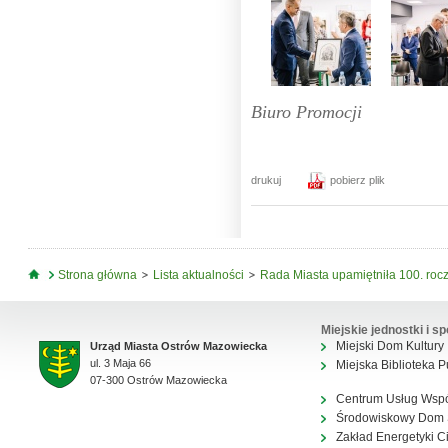
Biuro Promocji
drukuj
pobierz plik
Jesteś tutaj
Strona główna
Lista aktualności
Rada Miasta upamiętniła 100. roc
Miejskie jednostki i sp
Miejski Dom Kultury
Urząd Miasta Ostrów Mazowiecka
ul. 3 Maja 66
Miejska Biblioteka P
07-300 Ostrów Mazowiecka
Centrum Usług Wsp
Środowiskowy Dom
Zakład Energetyki C