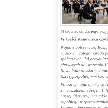
Mazowiecka. Za jego przyj
W treści stanowiska czy
Wojna z bolszewicką Rosją
wysiłkiem całego narodu p
społecznych. Jej decydując
pierwszych dni września 
Bitwa Warszawska w dniach
Rzeczypospolitej – w okol
Powstrzymując ofensywę Ar
z marszałkiem Józefem Pił
naszej Ojczyzny, lecz takż
zapobiegli rozprzestrzenie
Europę i tym samym zniszc