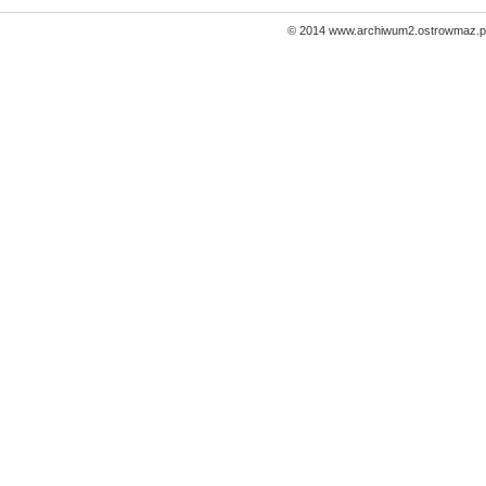
© 2014 www.archiwum2.ostrowmaz.pl 