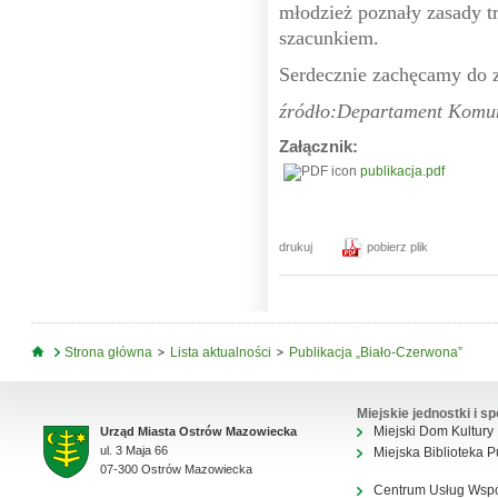
młodzież poznały zasady 
szacunkiem.
Serdecznie zachęcamy do z
źródło:Departament Komun
Załącznik:
publikacja.pdf
drukuj
pobierz plik
Jesteś tutaj
Strona główna
Lista aktualności
Publikacja „Biało-Czerwona”
Miejskie jednostki i sp
Miejski Dom Kultury
Urząd Miasta Ostrów Mazowiecka
ul. 3 Maja 66
Miejska Biblioteka P
07-300 Ostrów Mazowiecka
Centrum Usług Wsp