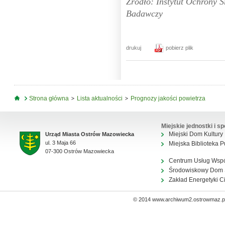
Źródło: Instytut Ochrony 
Badawczy
drukuj
pobierz plik
Jesteś tutaj
Strona główna
Lista aktualności
Prognozy jakości powietrza
Miejskie jednostki i sp
Miejski Dom Kultury
Urząd Miasta Ostrów Mazowiecka
ul. 3 Maja 66
Miejska Biblioteka P
07-300 Ostrów Mazowiecka
Centrum Usług Wsp
Środowiskowy Dom
Zakład Energetyki C
© 2014 www.archiwum2.ostrowmaz.pl 