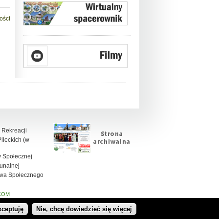
ości
 Rekreacji
leckich (w
 Społecznej
unalnej
twa Społecznego
COM
kceptuję
Nie, chcę dowiedzieć się więcej