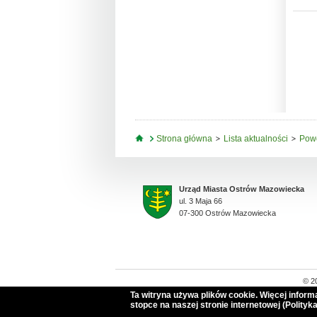
Jesteś tutaj
Strona główna
Lista aktualności
Pow
Urząd Miasta Ostrów Mazowiecka
ul. 3 Maja 66
07-300 Ostrów Mazowiecka
© 2
Ta witryna używa plików cookie. Więcej infor
stopce na naszej stronie internetowej (Polityka