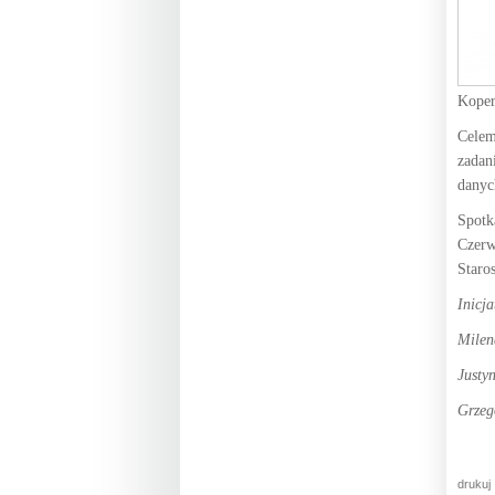
Koper
Celem
zadan
danyc
Spotk
Czerw
Staro
Inicja
Milen
Justy
Grzeg
drukuj