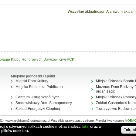
Wszystkie aktualności
|
Archiwum aktualn
ołanie Klubu Honorowych Dawców Krwi PCK
Miejskie jednostki i spółki
Miejski Dom Kultury
Miejski Ośrodek Sportu i
Miejska Biblioteka Publiczna
Muzeum Dom Rodziny Pi
organizacji)
Centrum Usług Wspólnych
Miejski Ośrodek Pomocy
Środowiskowy Dom Samopomocy
Zakład Gospodarki Kom
Zakład Energetyki Cieplnej
Towarzystwo Budownic
014 www.archiwum2.ostrowmaz.pl Wszelkie prawa zastrzeżone. Projekt i wykonanie
VOBA
Mapa serwisu
macji o używanych plikach cookie można znaleźć
tutaj
oraz w
Tak, a
 plików cookies).