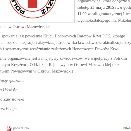
organizacyjne, które odbędzie s
sobotę,
23 maja 2015 r., o godz
11.00
w sali gimnastycznej Lic
Ogólnokształcącego im. Mikołaj
nika w Ostrowi Mazowieckiej.
 spotkania jest powołanie Klubu Honorowych Dawców Krwi PCK, którego
iem będzie integracja i aktywizacja środowiska krwiodawców, aktualizacja baz
h i systematyczne wyróżnianie zasłużonych Honorowych Dawców Krwi.
anie organizowane jest z inicjatywy krwiodawców, we współpracy z Polskim
onym Krzyżem - Oddziałem Rejonowym w Ostrowi Mazowieckiej oraz
stwem Powiatowym w Ostrowi Mazowieckiej.
torzy spotkania:
a Uścińska
na Zawistowska
orz Feliga
powr
pobierz plik