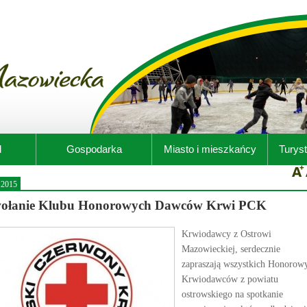
d
Gospodarka
Miasto i mieszkańcy
Turyst
.2015
ołanie Klubu Honorowych Dawców Krwi PCK
Krwiodawcy z Ostrowi
Mazowieckiej, serdecznie
zapraszają wszystkich Honorow
Krwiodawców z powiatu
ostrowskiego na spotkanie