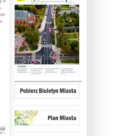
ię w
.
eum
a
y
ót