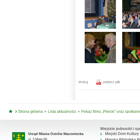
drukuj
pobierz plik
Jesteś tutaj
Strona główna
Lista aktualności
Pokaz filmu „Pilecki” oraz spotkan
Miejskie jednostki i sp
Miejski Dom Kultury
Urząd Miasta Ostrów Mazowiecka
ul. 3 Maja 66
Miejska Biblioteka P