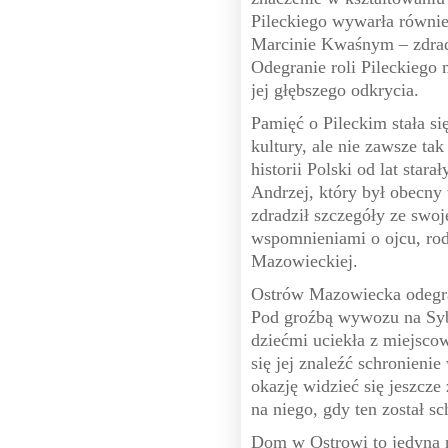
Pileckiego wywarła równie
Marcinie Kwaśnym – zdrad
Odegranie roli Pileckiego
jej głębszego odkrycia.
Pamięć o Pileckim stała si
kultury, ale nie zawsze ta
historii Polski od lat stara
Andrzej, który był obecny
zdradził szczegóły ze swoje
wspomnieniami o ojcu, rodz
Mazowieckiej.
Ostrów Mazowiecka odegrał
Pod groźbą wywozu na Syb
dziećmi uciekła z miejscow
się jej znaleźć schronieni
okazję widzieć się jeszcze
na niego, gdy ten został 
Dom w Ostrowi to jedyna n