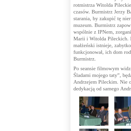
rotmistrza Witolda Pileckie
czasów. Burmistrz Jerzy B
starania, by zakupić tę ni
muzeum. Burmistrz zapowi
wspólnie z IPNem, zorgani
Marii i Witolda Pileckich.
małżeński istnieje, zabytk
funkcjonował, ich dom rod
Burmistrz.
Po seansie filmowym widzo
Śladami mojego taty”, bę
Andrzejem Pileckim. Nie o
dedykacją od samego Andrz