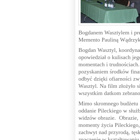
Bogdanem Wasztylem i pr
Memento Pauliną Wądrzyk
Bogdan Wasztyl, koordynato
opowiedział o kulisach je
momentach i trudnościach.
pozyskaniem środków fina
odbyć dzięki ofiarności z
Wasztyl. Na film złożyło s
wszystkim datkom zebrano 
Mimo skromnego budżetu re
oddanie Pileckiego w służ
widzów obrazie. Obrazie, 
momenty życia Pileckiego,
zachwyt nad przyrodą, tęsk
znaczenie w kształtowaniu 