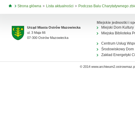
Jesteś tutaj
Strona główna
Lista aktualności
Podczas Balu Charytatywnego zbier
Miejskie jednostki i sp
Miejski Dom Kultury
Urząd Miasta Ostrów Mazowiecka
ul. 3 Maja 66
Miejska Biblioteka P
07-300 Ostrów Mazowiecka
Centrum Usług Wsp
Środowiskowy Dom
Zakład Energetyki C
© 2014 www.archiwum2.ostrowmaz.pl 