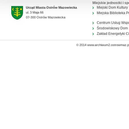
Miejskie jednostki i sp
Miejski Dom Kultury
Urząd Miasta Ostrów Mazowiecka
ul. 3 Maja 66
Miejska Biblioteka P
07-300 Ostrów Mazowiecka
Centrum Usług Wsp
Środowiskowy Dom
Zakład Energetyki C
© 2014 www.archiwum2.ostrowmaz.pl 