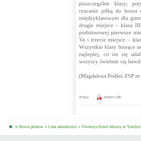
poszczególne klasy; po
rzucanie piłką do kosza 
międzyklasowym dla gimna
drugie miejsce – klasa II
podstawowej pierwsze miej
Va i trzecie miejsce – kla
Wszystkie klasy biorące u
najlepiej, co im się ud
wszyscy świetnie się bawi
(Magdalena Podleś ZSP nr
drukuj
pobierz plik
Jesteś tutaj
Strona główna
Lista aktualności
Pierwszy Dzień Wiosny w "Dwójce