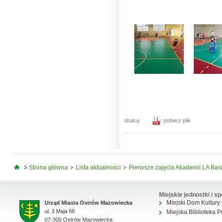
drukuj
pobierz plik
Jesteś tutaj
Strona główna
Lista aktualności
Pierwsze zajęcia Akademii LA Bas
Miejskie jednostki i sp
Miejski Dom Kultury
Urząd Miasta Ostrów Mazowiecka
ul. 3 Maja 66
Miejska Biblioteka P
07-300 Ostrów Mazowiecka