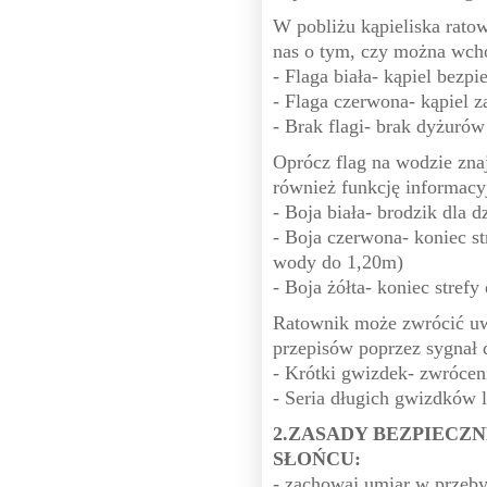
W pobliżu kąpieliska ratow
nas o tym, czy można wchod
- Flaga biała- kąpiel bezpi
- Flaga czerwona- kąpiel z
- Brak flagi- brak dyżuró
Oprócz flag na wodzie znaj
również funkcję informacy
- Boja biała- brodzik dla 
- Boja czerwona- koniec s
wody do 1,20m)
- Boja żółta- koniec stref
Ratownik może zwrócić uwa
przepisów poprzez sygnał
- Krótki gwizdek- zwrócen
- Seria długich gwizdków 
2.ZASADY BEZPIECZ
SŁOŃCU:
- zachowaj umiar w przeb