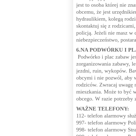
jest to osoba której nie zn
obcemu, że jest urzędniki
hydraulikiem, kolegą rodz
skontaktuj się z rodzicami,
policją. Jeżeli nie masz w 
niebezpieczeństwo, postar
6.NA PODWÓRKU I P
Podwórko i plac zabaw je
zorganizowania zabawy, le
jezdni, ruin, wykopów. Ba
obcymi i nie pozwól, aby 
rodziców. Zwracaj uwagę n
mieszkania. Może to być 
obcego. W razie potrzeby 
WAŻNE TELEFONY:
112- telefon alarmowy słu
997- telefon alarmowy Poli
998- telefon alarmowy Str