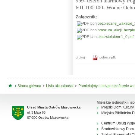
999- telefon alarmowy Po
601 100 100- Wodne Ocho
Załącznik:
bezpieczne_wakacje_
broszura_akcji_bezp
cieszsielatem-1_0.pdf
drukuj
pobierz plik
Jesteś tutaj
Strona główna
Lista aktualności
Pamiętajmy o bezpieczeństwie w c
Miejskie jednostki i sp
Miejski Dom Kultury
Urząd Miasta Ostrów Mazowiecka
ul. 3 Maja 66
Miejska Biblioteka P
07-300 Ostrów Mazowiecka
Centrum Usług Wsp
Środowiskowy Dom
Zakład Energetyki C