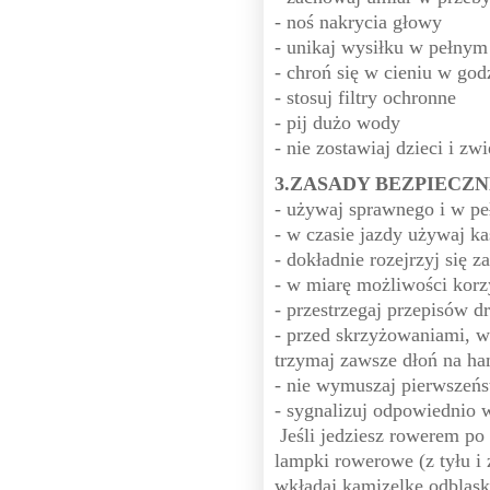
- noś nakrycia głowy
- unikaj wysiłku w pełnym
- chroń się w cieniu w go
- stosuj filtry ochronne
- pij dużo wody
- nie zostawiaj dzieci i zw
3.ZASADY BEZPIECZ
- używaj sprawnego i w p
- w czasie jazdy używaj k
- dokładnie rozejrzyj się z
- w miarę możliwości korz
- przestrzegaj przepisów 
- przed skrzyżowaniami, w
trzymaj zawsze dłoń na h
- nie wymuszaj pierwszeńs
- sygnalizuj odpowiednio 
Jeśli jedziesz rowerem po
lampki rowerowe (z tyłu i
wkładaj kamizelkę odblask