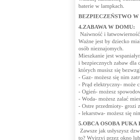
baterie w lampkach.
BEZPIECZEŃSTWO W 
4.ZABAWA W DOMU:
Naiwność i łatwowierność 
Ważne jest by dziecko mia
osób nieznajomych.
Mieszkanie jest wspaniał
i bezpiecznych zabaw dla d
których musisz się bezwzg
- Gaz- możesz się nim za
- Prąd elektryczny- może c
- Ogień- możesz spowodo
- Woda- możesz zalać mie
- Ostre przedmioty- grozi 
- lekarstwa- możesz się ni
5.OBCA OSOBA PUKA 
Zawsze jak usłyszysz dzwo
to? Wyjrzyj przez okno lub