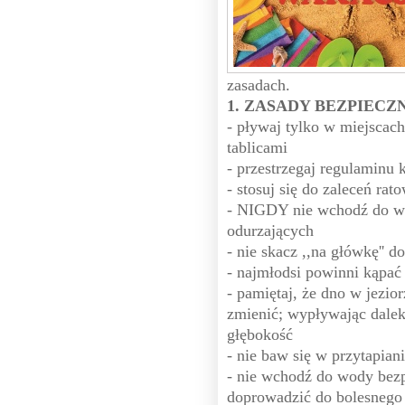
zasadach.
1. ZASADY BEZPIECZN
- pływaj tylko w miejscac
tablicami
- przestrzegaj regulaminu 
- stosuj się do zaleceń rat
- NIGDY nie wchodź do wo
odurzających
- nie skacz ,,na główkę'' 
- najmłodsi powinni kąpać 
- pamiętaj, że dno w jezi
zmienić; wypływając dalek
głębokość
- nie baw się w przytapian
- nie wchodź do wody bez
doprowadzić do bolesnego 