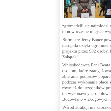
zgromadzili się najmłodsi 
to nowoczesne miejsce wyp
Burmistrz Jerzy Bauer powi
nastąpiła dzięki ogromne
projektu przez 902 osoby,
Zakątek”.
Wnioskodawca Pani Beata
osobom, które zaangażował
zbierania podpisów poparci
podczas wykonania placu 
również do urzędników prac
do wykonawcy „Topoloweg
Budowlano – Drogowych 
Wśród atrakcji nie zabrakło