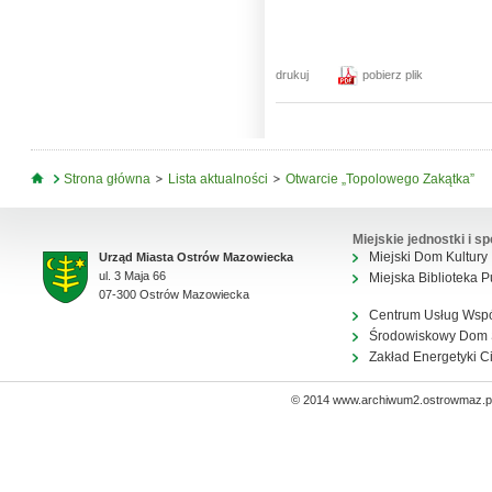
drukuj
pobierz plik
Jesteś tutaj
Strona główna
Lista aktualności
Otwarcie „Topolowego Zakątka”
Miejskie jednostki i sp
Miejski Dom Kultury
Urząd Miasta Ostrów Mazowiecka
ul. 3 Maja 66
Miejska Biblioteka P
07-300 Ostrów Mazowiecka
Centrum Usług Wsp
Środowiskowy Dom
Zakład Energetyki C
© 2014 www.archiwum2.ostrowmaz.pl 