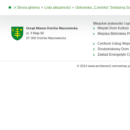
Jesteś tutaj
Strona główna
Lista aktualności
Ostrowska „Czwórka” Solidarną S
Miejskie jednostki i sp
Miejski Dom Kultury
Urząd Miasta Ostrów Mazowiecka
ul. 3 Maja 66
Miejska Biblioteka P
07-300 Ostrów Mazowiecka
Centrum Usług Wsp
Środowiskowy Dom
Zakład Energetyki C
© 2014 www.archiwum2.ostrowmaz.pl 