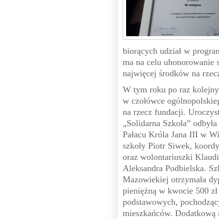
biorących udział w progra
ma na celu uhonorowanie s
najwięcej środków na rzec
W tym roku po raz kolejny
w czołówce ogólnopolskieg
na rzecz fundacji. Uroczys
„Solidarna Szkoła” odbyła
Pałacu Króla Jana III w Wi
szkoły Piotr Siwek, koord
oraz wolontariuszki Klaud
Aleksandra Podbielska. S
Mazowiekiej otrzymała dyp
pieniężną w kwocie 500 zł 
podstawowych, pochodzący
mieszkańców. Dodatkową n