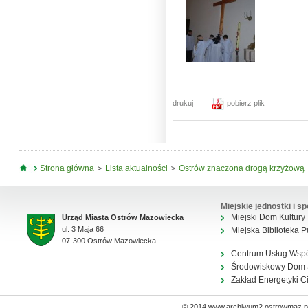
drukuj
pobierz plik
Jesteś tutaj
Strona główna
Lista aktualności
Ostrów znaczona drogą krzyżową
Miejskie jednostki i sp
Miejski Dom Kultury
Urząd Miasta Ostrów Mazowiecka
ul. 3 Maja 66
Miejska Biblioteka P
07-300 Ostrów Mazowiecka
Centrum Usług Wsp
Środowiskowy Dom
Zakład Energetyki C
© 2014 www.archiwum2.ostrowmaz.pl 