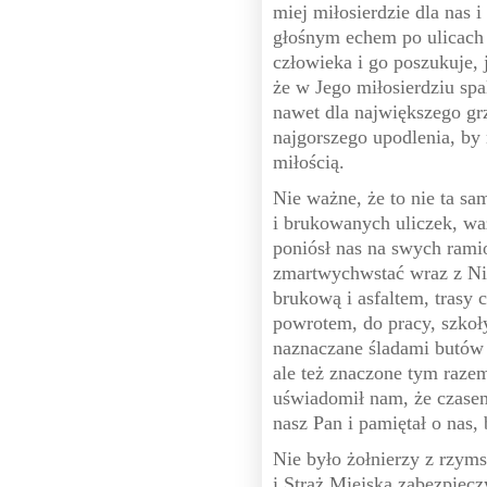
miej miłosierdzie dla nas i
głośnym echem po ulicach 
człowieka i go poszukuje,
że w Jego miłosierdziu spa
nawet dla największego gr
najgorszego upodlenia, by
miłością.
Nie ważne, że to nie ta sam
i brukowanych uliczek, ważn
poniósł nas na swych rami
zmartwychwstać wraz z Ni
brukową i asfaltem, trasy 
powrotem, do pracy, szkoły
naznaczane śladami butów 
ale też znaczone tym raz
uświadomił nam, że czasem
nasz Pan i pamiętał o nas,
Nie było żołnierzy z rzyms
i Straż Miejska zabezpiec