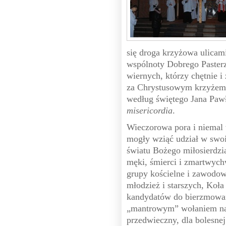
się droga krzyżowa ulicami
wspólnoty Dobrego Paster
wiernych, którzy chętnie i
za Chrystusowym krzyżem 
według świętego Jana Pawł
misericordia
.
Wieczorowa pora i niemal w
mogły wziąć udział w swoi
światu Bożego miłosierdzi
męki, śmierci i zmartwych
grupy kościelne i zawodowe
młodzież i starszych, Koł
kandydatów do bierzmowan
„mantrowym” wołaniem nas
przedwieczny, dla bolesne